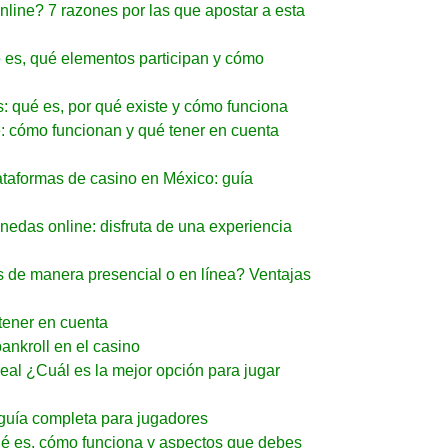
nline? 7 razones por las que apostar a esta
 es, qué elementos participan y cómo
s: qué es, por qué existe y cómo funciona
e: cómo funcionan y qué tener en cuenta
taformas de casino en México: guía
nedas online: disfruta de una experiencia
 de manera presencial o en línea? Ventajas
tener en cuenta
ankroll en el casino
real ¿Cuál es la mejor opción para jugar
guía completa para jugadores
ué es, cómo funciona y aspectos que debes