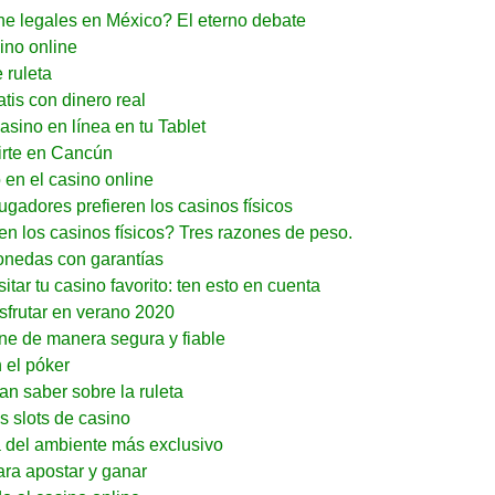
ine legales en México? El eterno debate
ino online
 ruleta
tis con dinero real
asino en línea en tu Tablet
irte en Cancún
en el casino online
ugadores prefieren los casinos físicos
en los casinos físicos? Tres razones de peso.
onedas con garantías
ar tu casino favorito: ten esto en cuenta
sfrutar en verano 2020
ine de manera segura y fiable
 el póker
an saber sobre la ruleta
s slots de casino
a del ambiente más exclusivo
ra apostar y ganar