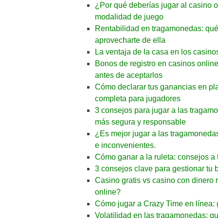
¿Por qué deberías jugar al casino o
modalidad de juego
Rentabilidad en tragamonedas: qué
aprovecharte de ella
La ventaja de la casa en los casino
Bonos de registro en casinos onlin
antes de aceptarlos
Cómo declarar tus ganancias en pla
completa para jugadores
3 consejos para jugar a las tragamo
más segura y responsable
¿Es mejor jugar a las tragamonedas
e inconvenientes.
Cómo ganar a la ruleta: consejos a 
3 consejos clave para gestionar tu b
Casino gratis vs casino con dinero 
online?
Cómo jugar a Crazy Time en línea: 
Volatilidad en las tragamonedas: q