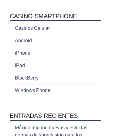
CASINO SMARTPHONE
Casinos Celular
Android
iPhone
iPad
BlackBerry
Windows Phone
ENTRADAS RECIENTES
México impone nuevas y estrictas
normas de supervisión para los