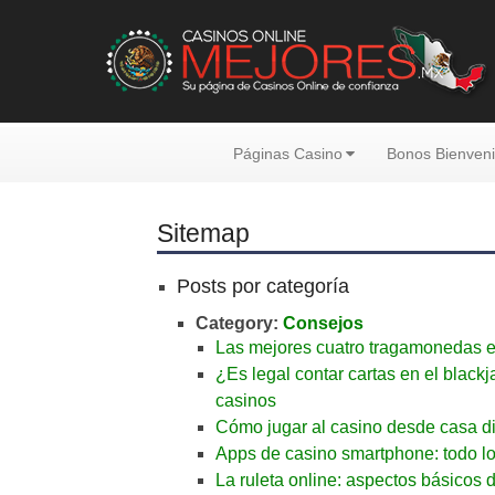
Páginas Casino
Bonos Bienven
Sitemap
Posts por categoría
Category:
Consejos
Las mejores cuatro tragamonedas e
¿Es legal contar cartas en el black
casinos
Cómo jugar al casino desde casa di
Apps de casino smartphone: todo lo
La ruleta online: aspectos básicos 