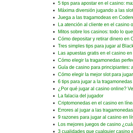
5 tips para apostar en el casino: m
Máxima diversión jugando a las slots
Juega a las tragamodeas en Codere
La atención al cliente en el casino
Mitos sobre los casinos: todo lo qu
Cómo depositar y retirar dinero en 
Tres simples tips para jugar al Blac
Las apuestas gratis en el casino e
Cómo elegir la tragamonedas perfe
Guía de casino para principiantes:
Cómo elegir la mejor slot para jugar
6 tips para jugar a la tragamonedas
¿Por qué jugar al casino online? V
La falacia del jugador
Criptomonedas en el casino en líne
Errores al jugar a las tragamonedas
9 razones para jugar al casino en l
Los mejores juegos de casino ¿cuá
3 cualidades que cualquier casino e