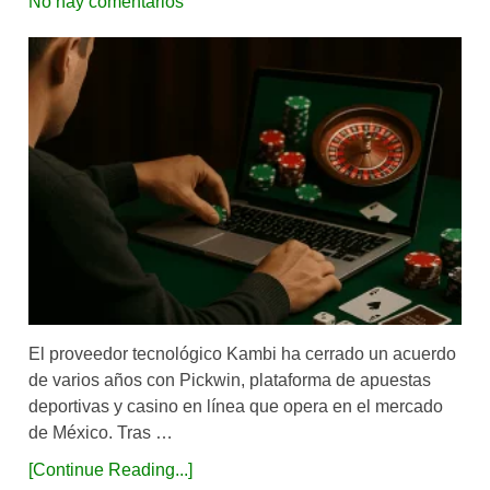
No hay comentarios
El proveedor tecnológico Kambi ha cerrado un acuerdo
de varios años con Pickwin, plataforma de apuestas
deportivas y casino en línea que opera en el mercado
de México. Tras …
[Continue Reading...]