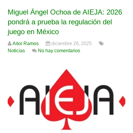
Miguel Ángel Ochoa de AIEJA: 2026
pondrá a prueba la regulación del
juego en México
Aitor Ramos
diciembre 26, 2025
Noticias
No hay comentarios