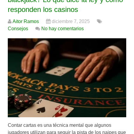
responden los casinos
Aitor Ramos
diciembre 7, 2025
Consejos
No hay comentarios
Contar cartas es una técnica mental que algunos
jugadores utilizan para seguir la pista de los naipes que