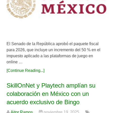
El Senado de la República aprobó el paquete fiscal
para 2026, que incluye un incremento del 50 % en el
impuesto aplicado a las plataformas de juego en
online …
[Continue Reading...]
SkillOnNet y Playtech amplían su
colaboración en México con un
acuerdo exclusivo de Bingo
Aitor Ramos
noviembre 19, 2025