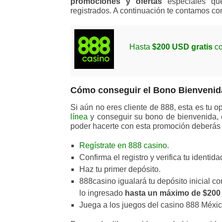
promociones y ofertas
especiales que
registrados. A continuación te contamos c
Hasta
$200 USD gratis
co
Cómo conseguir el Bono Bienvenid
Si aún no eres cliente de 888, esta es tu o
línea
y conseguir su bono de bienvenida,
poder hacerte con esta promoción deberás 
Regístrate en 888 casino
.
Confirma el registro y verifica tu identida
Haz tu primer depósito.
888casino igualará tu depósito inicial 
lo ingresado
hasta un máximo de $20
Juega a los juegos del casino 888 Méxic