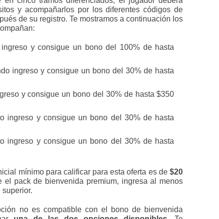
e en cinco tramos diferenciados, el jugador deberá
itos y acompañarlos por los diferentes códigos de
spués de su registro. Te mostramos a continuación los
acompañan:
 ingreso y consigue un bono del 100% de hasta
do ingreso y consigue un bono del 30% de hasta
ingreso y consigue un bono del 30% de hasta $350
to ingreso y consigue un bono del 30% de hasta
to ingreso y consigue un bono del 30% de hasta
icial mínimo para calificar para esta oferta es de
$20
arte el pack de bienvenida premium, ingresa al menos
 superior.
ción no es compatible con el bono de bienvenida
onar
una de las dos opciones disponibles
. Te