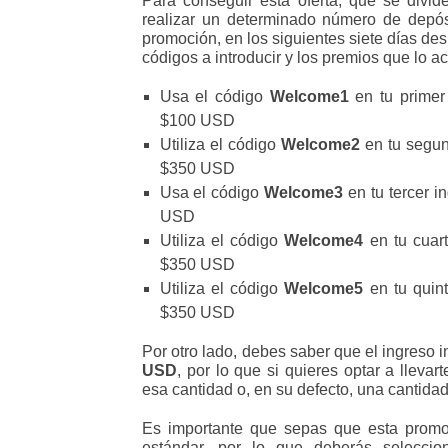
Para conseguir esta oferta, que se divid
realizar un determinado número de depós
promoción, en los siguientes siete días de
códigos a introducir y los premios que lo 
Usa el código
Welcome1
en tu primer
$100 USD
Utiliza el código
Welcome2
en tu segun
$350 USD
Usa el código
Welcome3
en tu tercer 
USD
Utiliza el código
Welcome4
en tu cuar
$350 USD
Utiliza el código
Welcome5
en tu quin
$350 USD
Por otro lado, debes saber que el ingreso in
USD
, por lo que si quieres optar a llev
esa cantidad o, en su defecto, una cantidad
Es importante que sepas que esta promo
estándar, por lo que deberás selecci