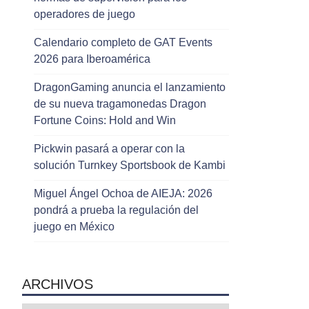
operadores de juego
Calendario completo de GAT Events
2026 para Iberoamérica
DragonGaming anuncia el lanzamiento
de su nueva tragamonedas Dragon
Fortune Coins: Hold and Win
Pickwin pasará a operar con la
solución Turnkey Sportsbook de Kambi
Miguel Ángel Ochoa de AIEJA: 2026
pondrá a prueba la regulación del
juego en México
ARCHIVOS