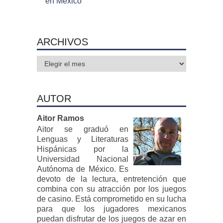
en México
ARCHIVOS
Archivos
AUTOR
Aitor Ramos
Aitor se graduó en
Lenguas y Literaturas
Hispánicas por la
Universidad Nacional
Autónoma de México. Es
devoto de la lectura, entretención que
combina con su atracción por los juegos
de casino. Está comprometido en su lucha
para que los jugadores mexicanos
puedan disfrutar de los juegos de azar en