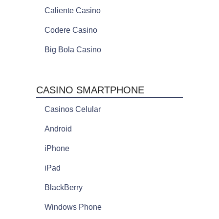
Caliente Casino
Codere Casino
Big Bola Casino
CASINO SMARTPHONE
Casinos Celular
Android
iPhone
iPad
BlackBerry
Windows Phone