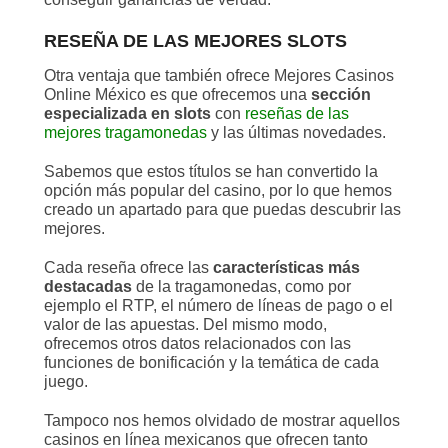
RESEÑA DE LAS MEJORES SLOTS
Otra ventaja que también ofrece Mejores Casinos
Online México es que ofrecemos una
sección
especializada en slots
con
reseñas de las
mejores tragamonedas
y las últimas novedades.
Sabemos que estos títulos se han convertido la
opción más popular del casino, por lo que hemos
creado un apartado para que puedas descubrir las
mejores.
Cada reseña ofrece las
características más
destacadas
de la tragamonedas, como por
ejemplo el RTP, el número de líneas de pago o el
valor de las apuestas. Del mismo modo,
ofrecemos otros datos relacionados con las
funciones de bonificación y la temática de cada
juego.
Tampoco nos hemos olvidado de mostrar aquellos
casinos en línea mexicanos que ofrecen tanto