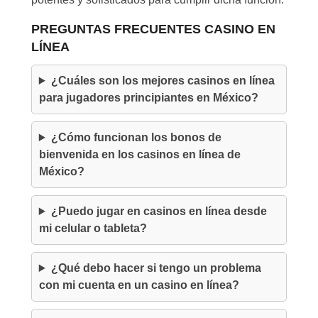
PREGUNTAS FRECUENTES CASINO EN
LÍNEA
¿Cuáles son los mejores casinos en línea
para jugadores principiantes en México?
¿Cómo funcionan los bonos de
bienvenida en los casinos en línea de
México?
¿Puedo jugar en casinos en línea desde
mi celular o tableta?
¿Qué debo hacer si tengo un problema
con mi cuenta en un casino en línea?