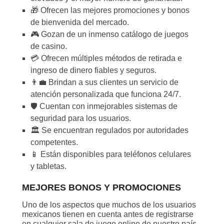
🎁 Ofrecen las mejores promociones y bonos
de bienvenida del mercado.
🎮 Gozan de un inmenso catálogo de juegos
de casino.
💳 Ofrecen múltiples métodos de retirada e
ingreso de dinero fiables y seguros.
👨‍💼 Brindan a sus clientes un servicio de
atención personalizada que funciona 24/7.
🛡️ Cuentan con inmejorables sistemas de
seguridad para los usuarios.
🏛️ Se encuentran regulados por autoridades
competentes.
📱 Están disponibles para teléfonos celulares
y tabletas.
MEJORES BONOS Y PROMOCIONES
Uno de los aspectos que muchos de los usuarios
mexicanos tienen en cuenta antes de registrarse
en cualquier sala de juego online de nuestro país