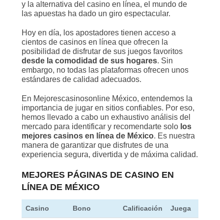
y la alternativa del casino en línea, el mundo de
las apuestas ha dado un giro espectacular.
Hoy en día, los apostadores tienen acceso a
cientos de casinos en línea que ofrecen la
posibilidad de disfrutar de sus juegos favoritos
desde la comodidad de sus hogares
. Sin
embargo, no todas las plataformas ofrecen unos
estándares de calidad adecuados.
En Mejorescasinosonline México, entendemos la
importancia de jugar en sitios confiables. Por eso,
hemos llevado a cabo un exhaustivo análisis del
mercado para identificar y recomendarte solo
los
mejores casinos en línea de México
. Es nuestra
manera de garantizar que disfrutes de una
experiencia segura, divertida y de máxima calidad.
MEJORES PÁGINAS DE CASINO EN
LÍNEA DE MÉXICO
Casino
Bono
Calificación
Juega