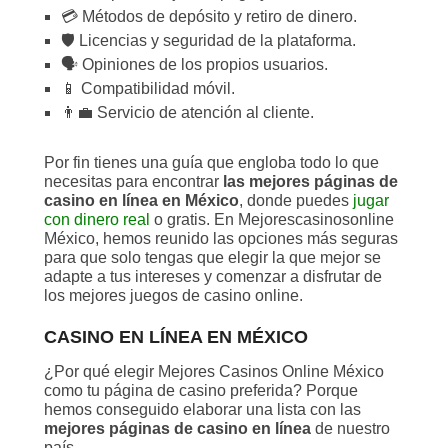
💳 Métodos de depósito y retiro de dinero.
🛡️ Licencias y seguridad de la plataforma.
🗣️ Opiniones de los propios usuarios.
📱 Compatibilidad móvil.
👨‍💼 Servicio de atención al cliente.
Por fin tienes una guía que engloba todo lo que
necesitas para encontrar
las mejores páginas de
casino en línea en México
, donde puedes
jugar
con dinero real
o gratis. En Mejorescasinosonline
México, hemos reunido las opciones más seguras
para que solo tengas que elegir la que mejor se
adapte a tus intereses y comenzar a disfrutar de
los mejores juegos de casino online.
CASINO EN LÍNEA EN MÉXICO
¿Por qué elegir Mejores Casinos Online México
como tu página de casino preferida? Porque
hemos conseguido elaborar una lista con las
mejores páginas de casino en línea
de nuestro
país.