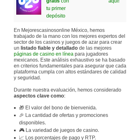
gratis
con
aquí!
tu primer
depósito
En Mejorescasinosonline México, hemos
trabajado de la mano con los mejores expertos del
sector de los casinos y juegos de azar para crear
un
listado fiable y detallado
de las mejores
páginas de casino en línea
para jugadores
mexicanos. Este análisis exhaustivo se ha basado
en criterios fundamentales para asegurar que cada
plataforma cumpla con altos estándares de calidad
y seguridad.
Durante nuestra evaluación, hemos considerado
aspectos clave como
:
🎁 El valor del bono de bienvenida.
🎉 La cantidad de ofertas y promociones
disponibles.
🎮 La variedad de juegos de casino.
📈 Los porcentajes de pago y RTP.