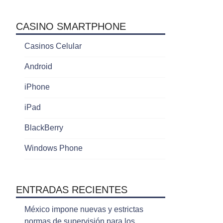
CASINO SMARTPHONE
Casinos Celular
Android
iPhone
iPad
BlackBerry
Windows Phone
ENTRADAS RECIENTES
México impone nuevas y estrictas
normas de supervisión para los