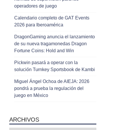
operadores de juego
Calendario completo de GAT Events
2026 para Iberoamérica
DragonGaming anuncia el lanzamiento
de su nueva tragamonedas Dragon
Fortune Coins: Hold and Win
Pickwin pasará a operar con la
solución Turnkey Sportsbook de Kambi
Miguel Ángel Ochoa de AIEJA: 2026
pondrá a prueba la regulación del
juego en México
ARCHIVOS