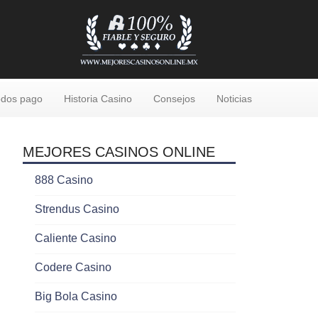
dos pago
Historia Casino
Consejos
Noticias
MEJORES CASINOS ONLINE
888 Casino
Strendus Casino
Caliente Casino
Codere Casino
Big Bola Casino