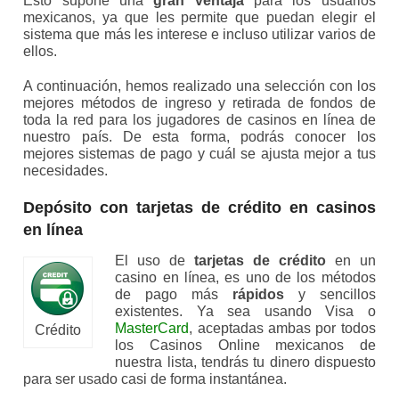
Esto supone una
gran ventaja
para los usuarios
mexicanos, ya que les permite que puedan elegir el
sistema que más les interese e incluso utilizar varios de
ellos.
A continuación, hemos realizado una selección con los
mejores métodos de ingreso y retirada de fondos de
toda la red para los jugadores de casinos en línea de
nuestro país. De esta forma, podrás conocer los
mejores sistemas de pago y cuál se ajusta mejor a tus
necesidades.
Depósito con tarjetas de crédito en casinos
en línea
El uso de
tarjetas de crédito
en un
casino en línea, es uno de los métodos
de pago más
rápidos
y sencillos
existentes. Ya sea usando Visa o
MasterCard
, aceptadas ambas por todos
Crédito
los Casinos Online mexicanos de
nuestra lista, tendrás tu dinero dispuesto
para ser usado casi de forma instantánea.