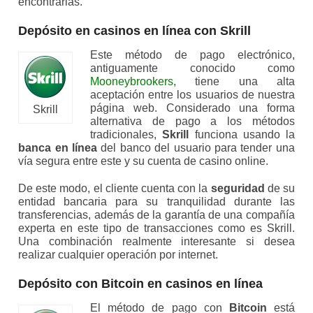
encontrarlas.
Depósito en casinos en línea con Skrill
Este método de pago electrónico,
antiguamente conocido como
Mooneybrookers
, tiene una alta
aceptación entre los usuarios de nuestra
página web. Considerado una forma
Skrill
alternativa de pago a los métodos
tradicionales,
Skrill
funciona usando la
banca en línea
del banco del usuario para tender una
vía segura entre este y su cuenta de casino online.
De este modo, el cliente cuenta con la
seguridad
de su
entidad bancaria para su tranquilidad durante las
transferencias, además de la garantía de una compañía
experta en este tipo de transacciones como es Skrill.
Una combinación realmente interesante si desea
realizar cualquier operación por internet.
Depósito con Bitcoin en casinos en línea
El método de pago con
Bitcoin
está