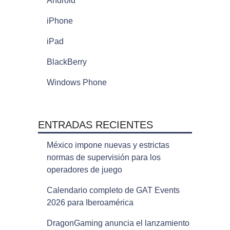
Android
iPhone
iPad
BlackBerry
Windows Phone
ENTRADAS RECIENTES
México impone nuevas y estrictas
normas de supervisión para los
operadores de juego
Calendario completo de GAT Events
2026 para Iberoamérica
DragonGaming anuncia el lanzamiento