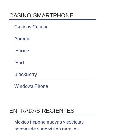
CASINO SMARTPHONE
Casinos Celular
Android
iPhone
iPad
BlackBerry
Windows Phone
ENTRADAS RECIENTES
México impone nuevas y estrictas
normas de supervisión para los