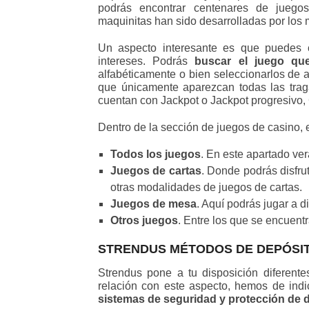
podrás encontrar centenares de juegos
maquinitas han sido desarrolladas por los
Un aspecto interesante es que puedes c
intereses. Podrás
buscar el juego qu
alfabéticamente o bien seleccionarlos de a
que únicamente aparezcan todas las trag
cuentan con Jackpot o Jackpot progresivo,
Dentro de la sección de juegos de casino, 
Todos los juegos
. En este apartado verá
Juegos de cartas
. Donde podrás disfru
otras modalidades de juegos de cartas.
Juegos de mesa
. Aquí podrás jugar a di
Otros juegos
. Entre los que se encuentr
STRENDUS MÉTODOS DE DEPÓSIT
Strendus pone a tu disposición diferent
relación con este aspecto, hemos de indi
sistemas de seguridad y protección de 