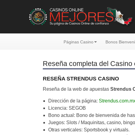
Páginas Casino
Bonos Bienven
Reseña completa del Casino 
RESEÑA STRENDUS CASINO
Reseña de la web de apuestas
Strendus 
Dirección de la página:
Strendus.com.m
Licencia: SEGOB
Bono actual: Bono de bienvenida de ha
Juegos: Slots / Maquinitas, casino, bingo
Otras verticales: Sportsbook y virtuals.