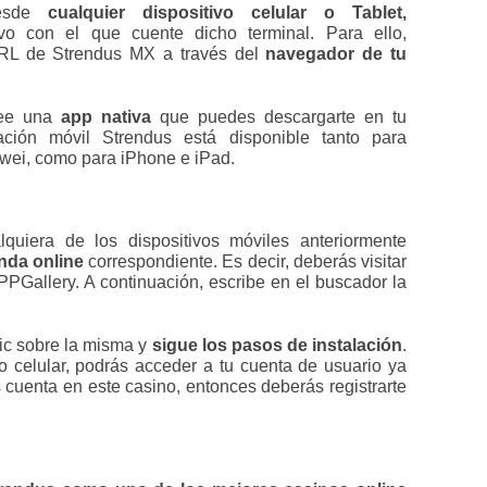
desde
cualquier dispositivo celular o Tablet,
vo con el que cuente dicho terminal. Para ello,
URL de Strendus MX a través del
navegador de tu
see una
app nativa
que puedes descargarte en tu
cación móvil Strendus está disponible tanto para
i, como para iPhone e iPad.
uiera de los dispositivos móviles anteriormente
enda online
correspondiente. Es decir, deberás visitar
PGallery. A continuación, escribe en el buscador la
ic sobre la misma y
sigue los pasos de instalación
.
o celular, podrás acceder a tu cuenta de usuario ya
 cuenta en este casino, entonces deberás registrarte