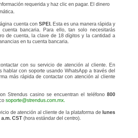
nformación requerida y haz clic en pagar. El dinero
mática.
 página cuenta con
SPEI.
Esta es una manera rápida y
u cuenta bancaria. Para ello, tan solo necesitarás
ro de cuenta, la clave de 18 dígitos y la cantidad a
ganancias en tu cuenta bancaria.
ontactar con su servicio de atención al cliente. En
as hablar con soporte usando WhatsApp a través del
orma más rápida de contactar con atención al cliente
con Strendus casino se encuentran el teléfono
800
ico
soporte@strendus.com.mx.
cio de atención al cliente de la plataforma de
lunes
0 a.m. CST
(hora estándar del centro).