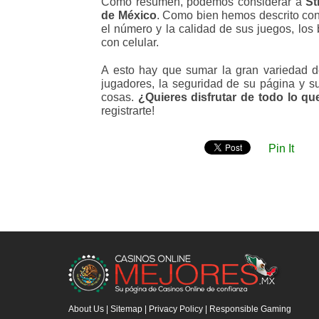
Como resumen, podemos considerar a
St
de México
. Como bien hemos descrito con 
el número y la calidad de sus juegos, los
con celular.
A esto hay que sumar la gran variedad d
jugadores, la seguridad de su página y su
cosas.
¿Quieres disfrutar de todo lo qu
registrarte!
Pin It
About Us
|
Sitemap
|
Privacy Policy
|
Responsible Gaming