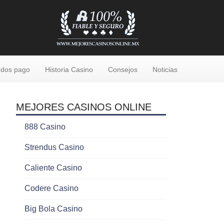
dos pago
Historia Casino
Consejos
Noticias
MEJORES CASINOS ONLINE
888 Casino
Strendus Casino
Caliente Casino
Codere Casino
Big Bola Casino