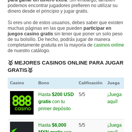
podemos encontrar jugadores prefieren no utilizar su
dinero desde el principio y jugar gratis.
Si eres uno de estos usuarios, debes saber que existen
muchas páginas en las que pueden
participar en
juegos casino gratis
sin tener que poner un solo peso
de su bolsillo. De hecho, podrás jugar de manera
completamente gratuita en la mayoría de
casinos online
de nuestro catálogo.
🥇 MEJORES CASINOS ONLINE PARA JUGAR
GRATIS🥇
Casino
Bono
Calificación
Juega
Hasta
$200 USD
5/5
¡Juega
gratis
con tu
aquí!
primer depósito
Hasta
$6,000
5/5
¡Juega