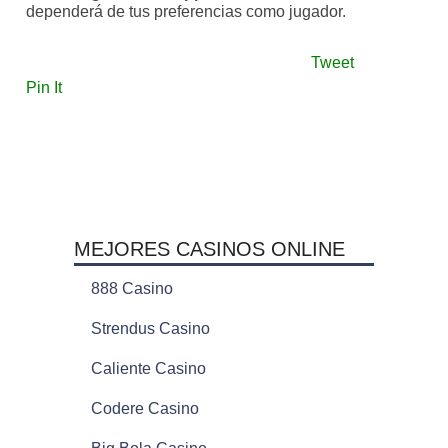
dependerá de tus preferencias como jugador.
Tweet
Pin It
MEJORES CASINOS ONLINE
888 Casino
Strendus Casino
Caliente Casino
Codere Casino