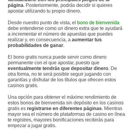
página
. Posteriormente, podrás decidir si quieres
apostar utilizando tu propio dinero.
Desde nuestro punto de vista, el
bono de bienvenida
debe entenderse como un dinero extra que te ayudará
a incrementar el número de apuestas que puedes
realizar y, en consecuencia, a
aumentar tus
probabilidades de ganar
.
El bono gratis nunca puede servir como dinero
permanente con el que apostar, puesto que
eventualmente tendrás que depositar dinero
. De
otra forma, no te será posible seguir jugando con
garantías y disfrutar de los títulos que ofrecen estos
casinos gratis.
Una opción para obtener el máximo rendimiento de
estos bonos de bienvenida sin depósito en los casinos
gratis es
registrarse en diferentes páginas
. Mientras
mayor sea el número de plataformas de casino en línea
te registres, mayores bonificaciones recibirás para
empezar a jugar gratis.