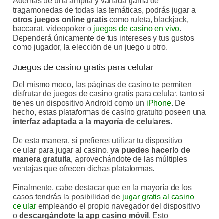
Además de una amplia y variada gama de
tragamonedas de todas las temáticas, podrás jugar a
otros juegos online gratis
como ruleta, blackjack,
baccarat, videopoker o
juegos de casino en vivo
.
Dependerá únicamente de tus intereses y tus gustos
como jugador, la elección de un juego u otro.
Juegos de casino gratis para celular
Del mismo modo, las páginas de casino te permiten
disfrutar de juegos de casino gratis para celular, tanto si
tienes un dispositivo Android como un
iPhone
. De
hecho, estas plataformas de casino gratuito poseen una
interfaz adaptada a la mayoría de celulares.
De esta manera, si prefieres utilizar tu dispositivo
celular para jugar al casino,
ya puedes hacerlo de
manera gratuita
, aprovechándote de las múltiples
ventajas que ofrecen dichas plataformas.
Finalmente, cabe destacar que en la mayoría de los
casos tendrás la posibilidad de
jugar gratis al casino
celular
empleando el propio navegador del dispositivo
o
descargándote la app casino móvil
. Esto