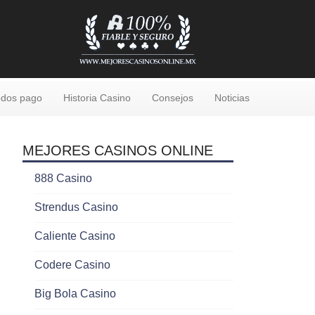
dos pago
Historia Casino
Consejos
Noticias
MEJORES CASINOS ONLINE
888 Casino
Strendus Casino
Caliente Casino
Codere Casino
Big Bola Casino