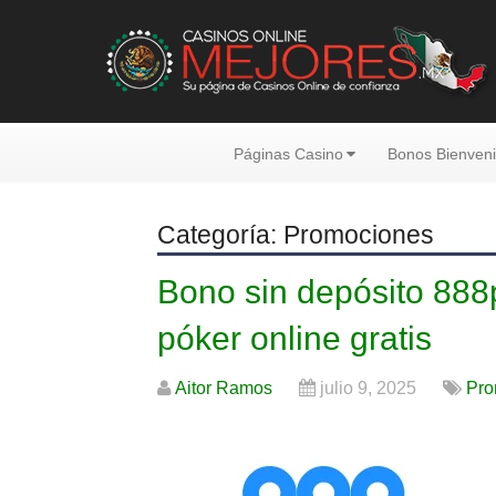
Páginas Casino
Bonos Bienven
Categoría:
Promociones
Bono sin depósito 888p
póker online gratis
Aitor Ramos
julio 9, 2025
Pro