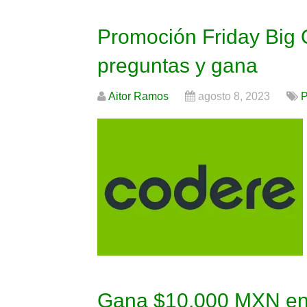
Promoción Friday Big 
preguntas y gana
Aitor Ramos
agosto 8, 2023
P
Gana $10,000 MXN en 