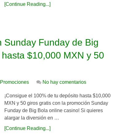
[Continue Reading...]
n Sunday Funday de Big
e hasta $10,000 MXN y 50
Promociones
No hay comentarios
¡Consigue el 100% de tu depósito hasta $10,000
MXN y 50 giros gratis con la promoción Sunday
Funday de Big Bola online casino! Si quieres
alargar la diversión en …
[Continue Reading...]