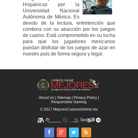
Hispánicas por la
Universidad Nacional
Autónoma de México. Es
devoto de la lectura, entretención que
combina con su atracción por los juegos
de casino. Está comprometido en su lucha
para que los jugadores mexicanos
puedan disfrutar de los juegos de azar en
nuestro país de forma segura y legal.
About Us
|
Sitemap
|
Privacy Policy
|
Responsible Gaming
© 2017
MejoresCasinosOnline.mx