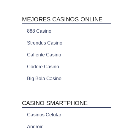
MEJORES CASINOS ONLINE
888 Casino
Strendus Casino
Caliente Casino
Codere Casino
Big Bola Casino
CASINO SMARTPHONE
Casinos Celular
Android