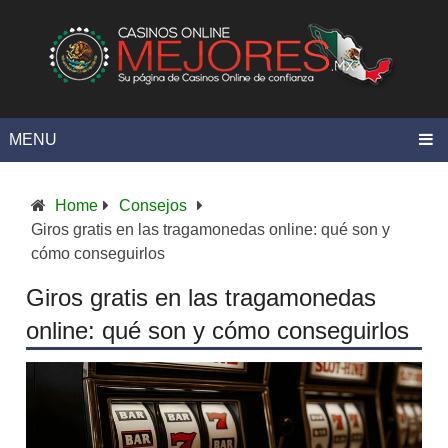
MENU
Home
Consejos
Giros gratis en las tragamonedas online: qué son y
cómo conseguirlos
Giros gratis en las tragamonedas
online: qué son y cómo conseguirlos