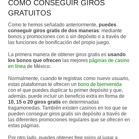
CÓMO CONSEGUIR GIROS
GRATUITOS
Como te hemos señalado anteriormente,
puedes
conseguir giros gratis de dos maneras
: mediante
bonos y promociones con o sin depósito o a través de
las funciones de bonificación del propio juego.
La primera manera de obtener giros gratis es
usando
los bonos que ofrecen
las mejores
páginas de casino
en línea
de México.
Normalmente, cuando te registras como nuevo usuario,
estas plataformas te ofrecen un
bono de bienvenida
con el que puedes duplicar tu primer depósito y que,
además, puede incluir un beneficio extra en forma de
10, 15 o 20 giros gratis
en determinadas
tragamonedas. También existen casinos en los que se
pueden conseguir giros gratis sin depósito a través de
las diferentes promociones regulares que se ofrecen en
estas páginas.
Por otro lado, puedes obtener free spins al jugar a