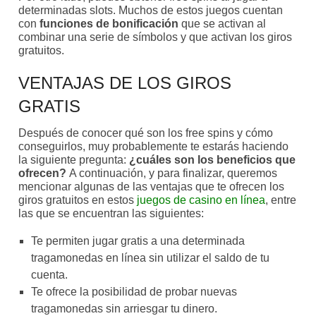
determinadas slots. Muchos de estos juegos cuentan
con
funciones de bonificación
que se activan al
combinar una serie de símbolos y que activan los giros
gratuitos.
VENTAJAS DE LOS GIROS
GRATIS
Después de conocer qué son los free spins y cómo
conseguirlos, muy probablemente te estarás haciendo
la siguiente pregunta:
¿cuáles son los beneficios que
ofrecen?
A continuación, y para finalizar, queremos
mencionar algunas de las ventajas que te ofrecen los
giros gratuitos en estos
juegos de casino en línea
, entre
las que se encuentran las siguientes:
Te permiten jugar gratis a una determinada
tragamonedas en línea sin utilizar el saldo de tu
cuenta.
Te ofrece la posibilidad de probar nuevas
tragamonedas sin arriesgar tu dinero.