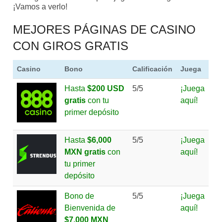
¡Vamos a verlo!
MEJORES PÁGINAS DE CASINO
CON GIROS GRATIS
Casino
Bono
Calificación
Juega
Hasta
$200 USD
5/5
¡Juega
gratis
con tu
aquí!
primer depósito
Hasta
$6,000
5/5
¡Juega
MXN gratis
con
aquí!
tu primer
depósito
Bono de
5/5
¡Juega
Bienvenida de
aquí!
$7,000 MXN