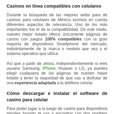
Casinos en línea compatibles con celulares
Durante la búsqueda de las mejores webs para de
casinos para celulares de México tuvimos en cuenta
diferentes aspectos de relevancia. Uno de los más
importantes fue el de la compatibilidad. De este modo,
nuestro mejor listado ofrece únicamente páginas de
casino con juegos
100% compatibles
con la gran
mayoría de dispositivos Smartphone del mercado,
indistintamente de la marca o modelo que sea y el
sistema operativo que utilice.
Así que a partir de ahora, independientemente si eres
usuario Samsung,
iPhone
, Huawei o LG, ya puedes
elegir cualquiera de las páginas de nuestro mejor
listado y tener la seguridad de que vas a disfrutar de
una
experiencia adaptada
a tu teléfono celular.
Cómo descargar e instalar el software de
casino para celular
Para poder jugar a tu juego de casino para dispositivos
móviles favorito te vas a encontrar con dos posibles