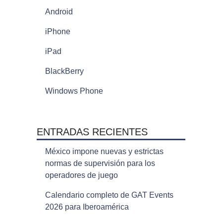
Android
iPhone
iPad
BlackBerry
Windows Phone
ENTRADAS RECIENTES
México impone nuevas y estrictas
normas de supervisión para los
operadores de juego
Calendario completo de GAT Events
2026 para Iberoamérica