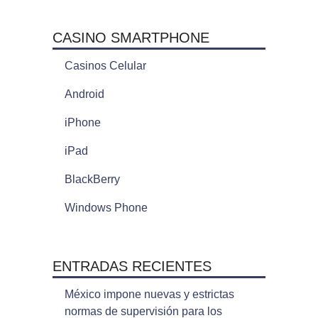
CASINO SMARTPHONE
Casinos Celular
Android
iPhone
iPad
BlackBerry
Windows Phone
ENTRADAS RECIENTES
México impone nuevas y estrictas
normas de supervisión para los