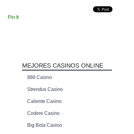
Pin It
MEJORES CASINOS ONLINE
888 Casino
Strendus Casino
Caliente Casino
Codere Casino
Big Bola Casino