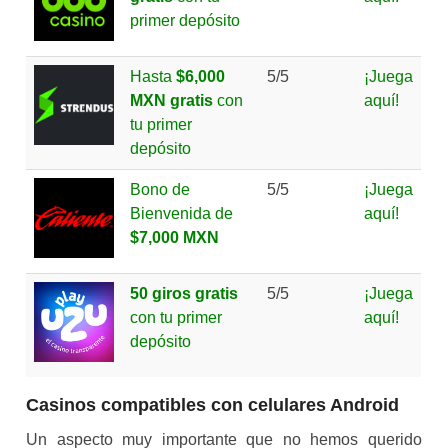
primer depósito
Hasta
$6,000
5/5
¡Juega
MXN gratis
con
aquí!
tu primer
depósito
Bono de
5/5
¡Juega
Bienvenida de
aquí!
$7,000 MXN
50 giros gratis
5/5
¡Juega
con tu primer
aquí!
depósito
Casinos compatibles con celulares Android
Un aspecto muy importante que no hemos querido