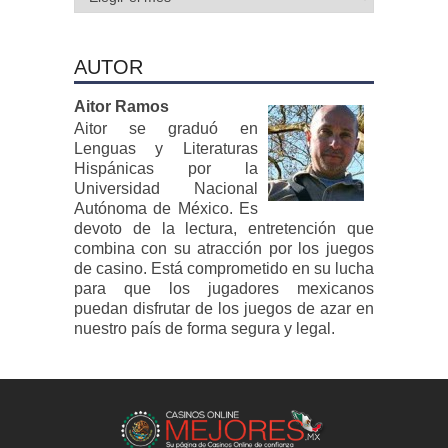
AUTOR
Aitor Ramos
Aitor se graduó en
Lenguas y Literaturas
Hispánicas por la
Universidad Nacional
Autónoma de México. Es
devoto de la lectura, entretención que
combina con su atracción por los juegos
de casino. Está comprometido en su lucha
para que los jugadores mexicanos
puedan disfrutar de los juegos de azar en
nuestro país de forma segura y legal.