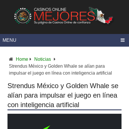
MENU
Home
Noticias
Strendus México y Golden Whale se alían para
impulsar el juego en línea con inteligencia artificial
Strendus México y Golden Whale se
alían para impulsar el juego en línea
con inteligencia artificial