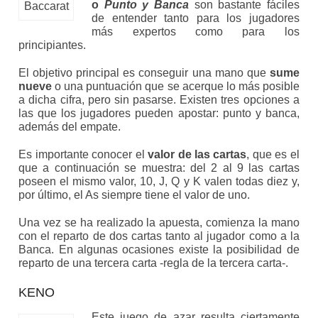
o
Punto
y Banca
son bastante fáciles
Baccarat
de entender tanto para los jugadores
más expertos como para los
principiantes.
El objetivo principal es conseguir una mano que
sume
nueve
o una puntuación que se acerque lo más posible
a dicha cifra, pero sin pasarse. Existen tres opciones a
las que los jugadores pueden apostar: punto y banca,
además del empate.
Es importante conocer el
valor de las cartas
, que es el
que a continuación se muestra: del 2 al 9 las cartas
poseen el mismo valor, 10, J, Q y K valen todas diez y,
por último, el As siempre tiene el valor de uno.
Una vez se ha realizado la apuesta, comienza la mano
con el reparto de dos cartas tanto al jugador como a la
Banca. En algunas ocasiones existe la posibilidad de
reparto de una tercera carta -regla de la tercera carta-.
KENO
Este juego de azar resulta ciertamente