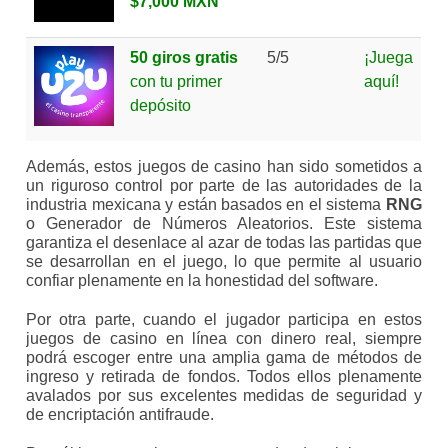
$7,000 MXN
50 giros gratis
5/5
¡Juega
con tu primer
aquí!
depósito
Además, estos juegos de casino han sido sometidos a
un riguroso control por parte de las autoridades de la
industria mexicana y están basados en el sistema
RNG
o Generador de Números Aleatorios. Este sistema
garantiza el desenlace al azar de todas las partidas que
se desarrollan en el juego, lo que permite al usuario
confiar plenamente en la honestidad del software.
Por otra parte, cuando el jugador participa en estos
juegos de casino en línea con dinero real, siempre
podrá escoger entre una amplia gama de métodos de
ingreso y retirada de fondos. Todos ellos plenamente
avalados por sus excelentes medidas de seguridad y
de encriptación antifraude.