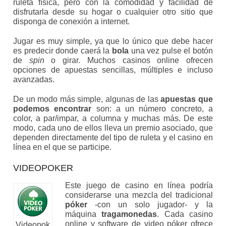
ruleta física, pero con la comodidad y facilidad de
disfrutarla desde su hogar o cualquier otro sitio que
disponga de conexión a internet.
Jugar es muy simple, ya que lo único que debe hacer
es predecir donde caerá la
bola
una vez pulse el botón
de
spin
o girar
.
Muchos casinos online ofrecen
opciones de apuestas sencillas, múltiples e incluso
avanzadas.
De un modo más simple, algunas de las
apuestas que
podemos encontrar
son: a un número concreto, a
color, a par/impar, a columna y muchas más. De este
modo, cada uno de ellos lleva un premio asociado, que
dependen directamente del tipo de ruleta y el casino en
línea en el que se participe.
VIDEOPOKER
Este juego de casino en línea podría
considerarse una mezcla del tradicional
póker
-con un solo jugador- y la
máquina
tragamonedas
. Cada casino
online y software de video póker ofrece
Videopok