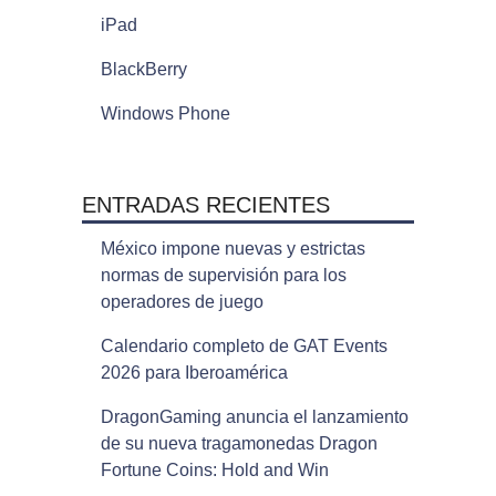
iPad
BlackBerry
Windows Phone
ENTRADAS RECIENTES
México impone nuevas y estrictas
normas de supervisión para los
operadores de juego
Calendario completo de GAT Events
2026 para Iberoamérica
DragonGaming anuncia el lanzamiento
de su nueva tragamonedas Dragon
Fortune Coins: Hold and Win