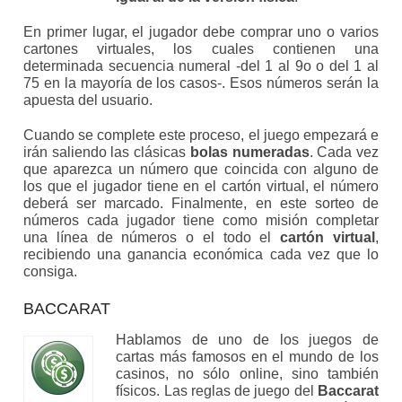
En primer lugar, el jugador debe comprar uno o varios
cartones virtuales, los cuales contienen una
determinada secuencia numeral -del 1 al 9o o del 1 al
75 en la mayoría de los casos-. Esos números serán la
apuesta del usuario.
Cuando se complete este proceso, el juego empezará e
irán saliendo las clásicas
bolas numeradas
. Cada vez
que aparezca un número que coincida con alguno de
los que el jugador tiene en el cartón virtual, el número
deberá ser marcado. Finalmente, en este sorteo de
números cada jugador tiene como misión completar
una línea de números o el todo el
cartón virtual
,
recibiendo una ganancia económica cada vez que lo
consiga.
BACCARAT
Hablamos de uno de los juegos de
cartas más famosos en el mundo de los
casinos, no sólo online, sino también
físicos. Las reglas de juego del
Baccarat