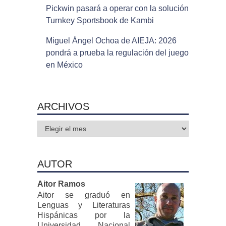
Pickwin pasará a operar con la solución
Turnkey Sportsbook de Kambi
Miguel Ángel Ochoa de AIEJA: 2026
pondrá a prueba la regulación del juego
en México
ARCHIVOS
Archivos
AUTOR
Aitor Ramos
Aitor se graduó en
Lenguas y Literaturas
Hispánicas por la
Universidad Nacional