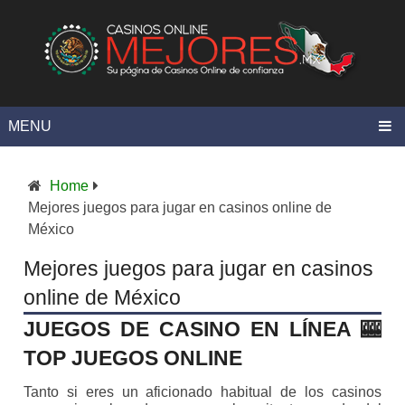
MENU
Home
Mejores juegos para jugar en casinos online de
México
Mejores juegos para jugar en casinos
online de México
JUEGOS DE CASINO EN LÍNEA 🎰
TOP JUEGOS ONLINE
Tanto si eres un aficionado habitual de los casinos