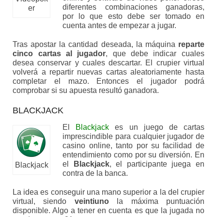
diferentes combinaciones ganadoras,
er
por lo que esto debe ser tomado en
cuenta antes de empezar a jugar.
Tras apostar la cantidad deseada, la máquina
reparte
cinco cartas al jugador
, que debe indicar cuales
desea conservar y cuales descartar. El crupier virtual
volverá a repartir nuevas cartas aleatoriamente hasta
completar el mazo. Entonces el jugador podrá
comprobar si su apuesta resultó ganadora.
BLACKJACK
El
Blackjack
es un juego de cartas
imprescindible para cualquier jugador de
casino online, tanto por su facilidad de
entendimiento como por su diversión. En
el
Blackjack
, el participante juega en
Blackjack
contra de la banca.
La idea es conseguir una mano superior a la del crupier
virtual, siendo
veintiuno
la máxima puntuación
disponible. Algo a tener en cuenta es que la jugada no