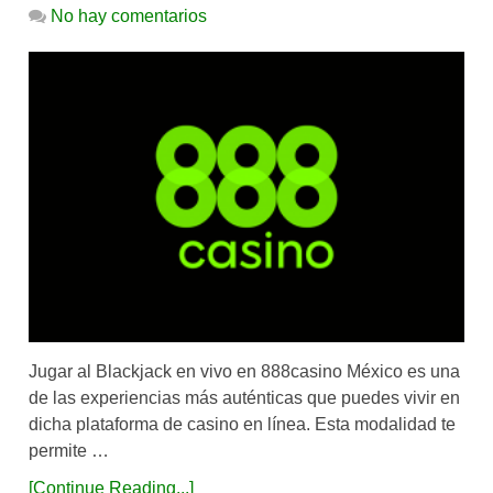
No hay comentarios
Jugar al Blackjack en vivo en 888casino México es una
de las experiencias más auténticas que puedes vivir en
dicha plataforma de casino en línea. Esta modalidad te
permite …
[Continue Reading...]