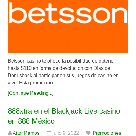
Betsson casino te ofrece la posibilidad de obtener
hasta $110 en forma de devolución con Días de
Bonusback al participar en sus juegos de casino en
vivo. Esta promoción …
[Continue Reading...]
888xtra en el Blackjack Live casino
en 888 México
Aitor Ramos
julio 9, 2022
Promociones