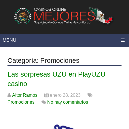
MENU
Categoría:
Promociones
Las sorpresas UZU en PlayUZU
casino
Aitor Ramos
enero 28, 2023
Promociones
No hay comentarios