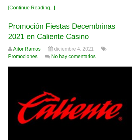
[Continue Reading...]
Promoción Fiestas Decembrinas
2021 en Caliente Casino
Aitor Ramos
diciembre 4, 2021
Promociones
No hay comentarios