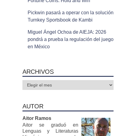
Fortune Coins: Hold and Win
Pickwin pasará a operar con la solución
Turnkey Sportsbook de Kambi
Miguel Ángel Ochoa de AIEJA: 2026
pondrá a prueba la regulación del juego
en México
ARCHIVOS
Archivos
AUTOR
Aitor Ramos
Aitor se graduó en
Lenguas y Literaturas