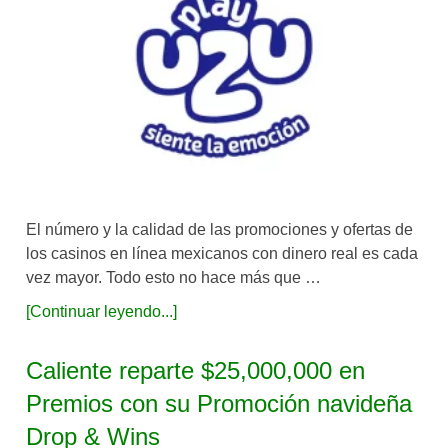
El número y la calidad de las promociones y ofertas de
los casinos en línea mexicanos con dinero real es cada
vez mayor. Todo esto no hace más que …
[Continuar leyendo...]
Caliente reparte $25,000,000 en
Premios con su Promoción navideña
Drop & Wins