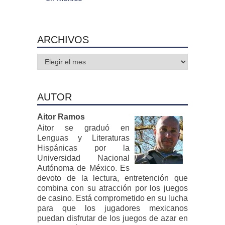
ARCHIVOS
Archivos
AUTOR
Aitor Ramos
Aitor se graduó en
Lenguas y Literaturas
Hispánicas por la
Universidad Nacional
Autónoma de México. Es
devoto de la lectura, entretención que
combina con su atracción por los juegos
de casino. Está comprometido en su lucha
para que los jugadores mexicanos
puedan disfrutar de los juegos de azar en