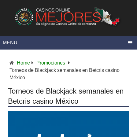
MENU
Home
Promociones
Torneos de Blackjack semanales en Betcris casino
México
Torneos de Blackjack semanales en
Betcris casino México