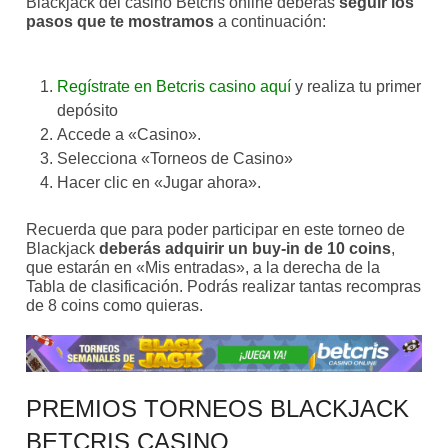
Blackjack del casino Betcris online deberás
seguir los
pasos que te mostramos
a continuación:
Regístrate en Betcris casino aquí
y realiza tu primer
depósito
Accede a «Casino».
Selecciona «Torneos de Casino»
Hacer clic en «Jugar ahora».
Recuerda que para poder participar en este torneo de
Blackjack
deberás adquirir un buy-in de 10 coins
,
que estarán en «Mis entradas», a la derecha de la
Tabla de clasificación. Podrás realizar tantas recompras
de 8 coins como quieras.
PREMIOS TORNEOS BLACKJACK
BETCRIS CASINO