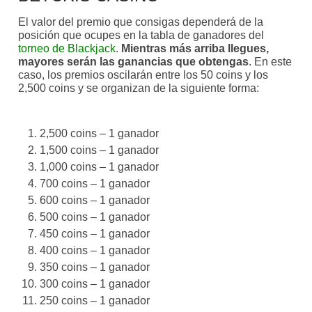
El valor del premio que consigas dependerá de la
posición que ocupes en la tabla de ganadores del
torneo de Blackjack
.
Mientras más arriba llegues,
mayores serán las ganancias que obtengas
. En este
caso, los premios oscilarán entre los 50 coins y los
2,500 coins y se organizan de la siguiente forma:
2,500 coins – 1 ganador
1,500 coins – 1 ganador
1,000 coins – 1 ganador
700 coins – 1 ganador
600 coins – 1 ganador
500 coins – 1 ganador
450 coins – 1 ganador
400 coins – 1 ganador
350 coins – 1 ganador
300 coins – 1 ganador
250 coins – 1 ganador