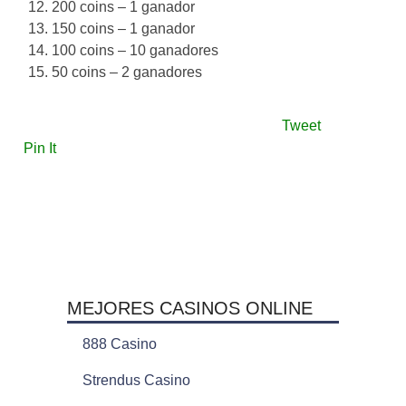
200 coins – 1 ganador
150 coins – 1 ganador
100 coins – 10 ganadores
50 coins – 2 ganadores
Tweet
Pin It
MEJORES CASINOS ONLINE
888 Casino
Strendus Casino