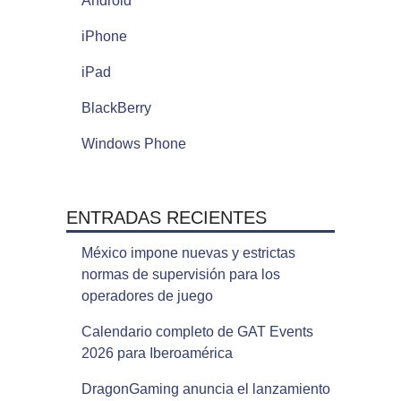
Android
iPhone
iPad
BlackBerry
Windows Phone
ENTRADAS RECIENTES
México impone nuevas y estrictas
normas de supervisión para los
operadores de juego
Calendario completo de GAT Events
2026 para Iberoamérica
DragonGaming anuncia el lanzamiento