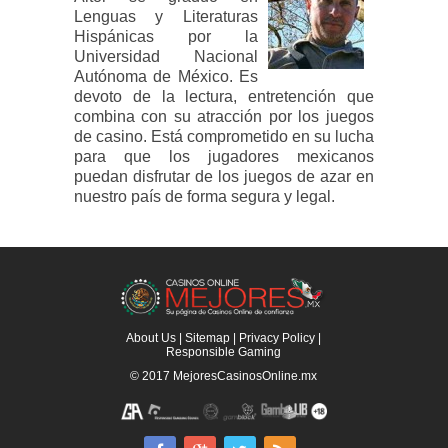
Lenguas y Literaturas
Hispánicas por la
Universidad Nacional
Autónoma de México. Es
devoto de la lectura, entretención que
combina con su atracción por los juegos
de casino. Está comprometido en su lucha
para que los jugadores mexicanos
puedan disfrutar de los juegos de azar en
nuestro país de forma segura y legal.
About Us
|
Sitemap
|
Privacy Policy
|
Responsible Gaming
© 2017
MejoresCasinosOnline.mx