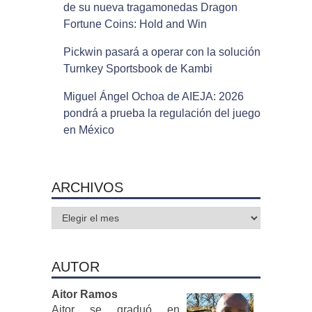
de su nueva tragamonedas Dragon
Fortune Coins: Hold and Win
Pickwin pasará a operar con la solución
Turnkey Sportsbook de Kambi
Miguel Ángel Ochoa de AIEJA: 2026
pondrá a prueba la regulación del juego
en México
ARCHIVOS
Archivos
AUTOR
Aitor Ramos
Aitor se graduó en