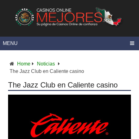
MENU
Home
Noticias
The Jazz Club en Caliente casino
The Jazz Club en Caliente casino