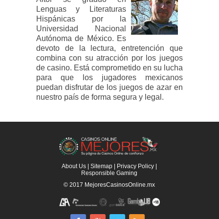
Lenguas y Literaturas
Hispánicas por la
Universidad Nacional
Autónoma de México. Es
devoto de la lectura, entretención que
combina con su atracción por los juegos
de casino. Está comprometido en su lucha
para que los jugadores mexicanos
puedan disfrutar de los juegos de azar en
nuestro país de forma segura y legal.
About Us
|
Sitemap
|
Privacy Policy
|
Responsible Gaming
© 2017
MejoresCasinosOnline.mx