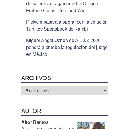
de su nueva tragamonedas Dragon
Fortune Coins: Hold and Win
Pickwin pasará a operar con la solución
Turnkey Sportsbook de Kambi
Miguel Ángel Ochoa de AIEJA: 2026
pondrá a prueba la regulación del juego
en México
ARCHIVOS
Archivos
AUTOR
Aitor Ramos
Aitor se graduó en