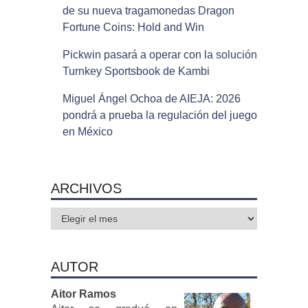
de su nueva tragamonedas Dragon
Fortune Coins: Hold and Win
Pickwin pasará a operar con la solución
Turnkey Sportsbook de Kambi
Miguel Ángel Ochoa de AIEJA: 2026
pondrá a prueba la regulación del juego
en México
ARCHIVOS
Archivos
AUTOR
Aitor Ramos