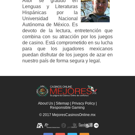
Aitor se graduó en
Lenguas y Literaturas
Hispánicas por la
Universidad Nacional
Autónoma de México. Es
devoto de la lectura, entretención que
combina con su atracción por los juegos
de casino. Está comprometido en su lucha
para que los jugadores mexicanos
puedan disfrutar de los juegos de azar en
nuestro país de forma segura y legal.
About Us
|
Sitemap
|
Privacy Policy
|
Responsible Gaming
© 2017
MejoresCasinosOnline.mx