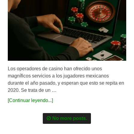
Los operadores de casino han ofrecido unos
magníficos servicios a los jugadores mexicanos
durante el año pasado, y esperan que esto se repita en
2020. Se trata de un …
[Continuar leyendo...]
No more posts.