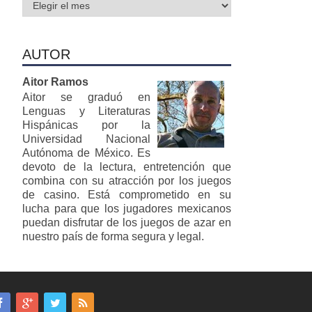
Archivos
AUTOR
Aitor Ramos
Aitor se graduó en
Lenguas y Literaturas
Hispánicas por la
Universidad Nacional
Autónoma de México. Es
devoto de la lectura, entretención que
combina con su atracción por los juegos
de casino. Está comprometido en su
lucha para que los jugadores mexicanos
puedan disfrutar de los juegos de azar en
nuestro país de forma segura y legal.