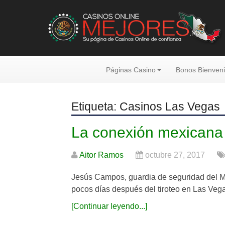
Páginas Casino
Bonos Bienven
Etiqueta:
Casinos Las Vegas
La conexión mexicana
Aitor Ramos
octubre 27, 2017
Jesús Campos, guardia de seguridad del 
pocos días después del tiroteo en Las Vega
[Continuar leyendo...]