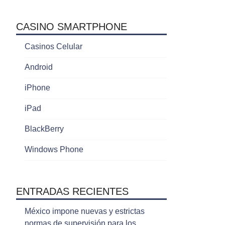
CASINO SMARTPHONE
Casinos Celular
Android
iPhone
iPad
BlackBerry
Windows Phone
ENTRADAS RECIENTES
México impone nuevas y estrictas
normas de supervisión para los