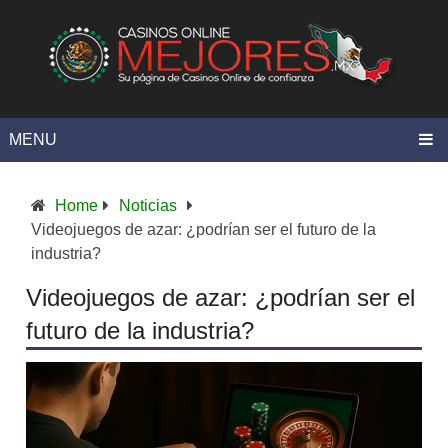
MENU
Home
Noticias
Videojuegos de azar: ¿podrían ser el futuro de la
industria?
Videojuegos de azar: ¿podrían ser el
futuro de la industria?