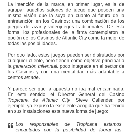
La intención de la marca, en primer lugar, es la de
agrupar aquellos salones de juego que poseen una
misma visión que la suya en cuanto al futuro de la
entretención en los Casinos: una combinación de los
juegos de azar y videojuegos tradicionales. De esta
forma, los profesionales de la firma contemplaron la
opción de los Casinos de Atlantic City como la mejor de
todas las posibilidades.
Por otro lado, estos juegos pueden ser disfrutados por
cualquier cliente, pero tienen como objetivo principal a
la
generación milennial,
poco integrada en el sector de
los Casinos y con una mentalidad más adaptable a
centros
arcade
.
Y parece ser que la apuesta no iba mal encaminada.
En este sentido, el Director General del Casino
Tropicana
de
Atlantic City
, Steve Callender, por
ejemplo, ya expuso la excelente acogida que ha tenido
en sus instalaciones esta nueva forma de juego:
Los responsables de Tropicana estamos
encantados con la posibilidad de lograr las