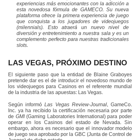
experiencias más emocionantes con la adicción a
esta novedosa fórmula de GAMECO. Su nueva
plataforma ofrece la primera experiencia de juego
que conquista a los jugadores de videojuegos
(milennials). Esto atraerá un nuevo nivel de
diversión y entretenimiento a nuestra sala y es un
complemento perfecto para nuestras tradicionales
slots.
LAS VEGAS, PRÓXIMO DESTINO
El siguiente paso que la entidad de Blaine Graboyes
pretende dar es el de introducir el novedoso mundo de
los videojuegos para Casinos en el referente mundial
de la industria de las apuestas: Las Vegas.
Según informó
Las Vegas Review-Journal
, GameCo.
Inc. ya ha recibido la certificación necesaria por parte
de
GMI
(Gaming Laboratories International) para poder
operar en los Casinos del estado de Nevada. Sin
embargo, ahora es necesario que el innovador modelo
de juego sea aprobado por la GBC (Junta de Control de