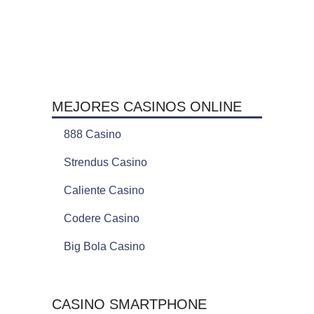
MEJORES CASINOS ONLINE
888 Casino
Strendus Casino
Caliente Casino
Codere Casino
Big Bola Casino
CASINO SMARTPHONE