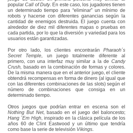
popular
Call of Duty
. En este caso, los jugadores tienen
un determinado tiempo para “eliminar” un mínimo de
robots y hacerse con diferentes ganancias según la
cantidad de enemigos destruida. El juego cuenta con
alrededor de diez mil diferentes mapas o pruebas en
cada partida, por lo que la diversión y variedad para los
usuarios están garantizadas.
Por otro lado, los clientes encontrarán
Pharaoh´s
Secret Temple
, un juego totalmente diferente al
primero, con una interfaz muy similar a la de
Candy
Crush,
basado en la combinación de formas y colores.
De la misma manera que en el anterior juego, el cliente
obtendrá recompensas en forma de dinero (al igual que
con las diferentes combinaciones de las slots) según el
número de combinaciones que consiga en un
determinado tiempo.
Otros juegos que podrían entrar en escena son el
Nothing But Net
, basado en el juego del baloncesto;
Hang ´Em High
, inspirado en la clásica película de los
años 60 de Clint Eastwood y un último que tendría
como base la serie de televisión
Vikings
.