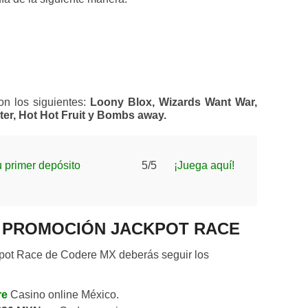
on los siguientes:
Loony Blox, Wizards Want War,
r, Hot Hot Fruit y Bombs away.
u primer depósito
5/5
¡Juega aquí!
A PROMOCIÓN
JACKPOT RACE
kpot Race de Codere MX deberás seguir los
re
Casino online México.