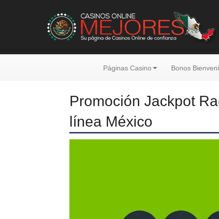
Páginas Casino
Bonos Bienven
Promoción Jackpot Ra
línea México