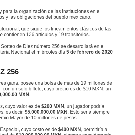
y para la organización de las instituciones en el
os y las obligaciones del pueblo mexicano.
titucional, que sigue los lineamientos clásicos de las
e contienen 136 artículos y 19 transitorios.
 Sorteo de Diez número 256 se desarrollará en el
tería Nacional el miércoles día
5 de febrero de 2020
Z 256
ores gana, posee una bolsa de más de 19 millones de
, con un solo billete, cuyo precio es de $10 MXN, un
0,000.00 MXN
.
z, cuyo valor es de
$200 MXN
, un jugador podría
s, es decir,
$5,000,000.00 MXN
. Esto sería siempre
emio Mayor de 10 millones de pesos.
 Especial, cuyo costo es de
$400 MXN
, permitiría a