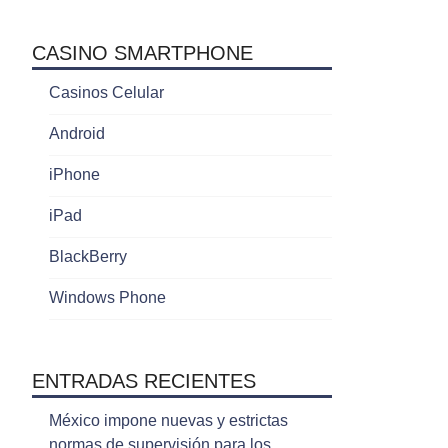
CASINO SMARTPHONE
Casinos Celular
Android
iPhone
iPad
BlackBerry
Windows Phone
ENTRADAS RECIENTES
México impone nuevas y estrictas
normas de supervisión para los