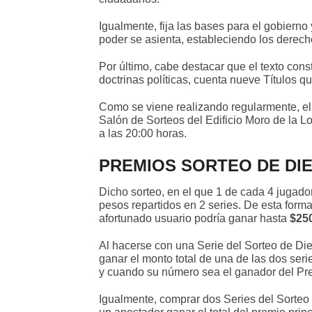
Igualmente, fija las bases para el gobierno 
poder se asienta, estableciendo los derech
Por último, cabe destacar que el texto cons
doctrinas políticas, cuenta nueve Títulos qu
Como se viene realizando regularmente, el
Salón de Sorteos del Edificio Moro de la Lo
a las 20:00 horas.
PREMIOS SORTEO DE DIE
Dicho sorteo, en el que 1 de cada 4 jugad
pesos repartidos en 2 series. De esta forma
afortunado usuario podría ganar hasta
$25
Al hacerse con una Serie del Sorteo de Die
ganar el monto total de una de las dos serie
y cuando su número sea el ganador del Pr
Igualmente, comprar dos Series del Sorteo