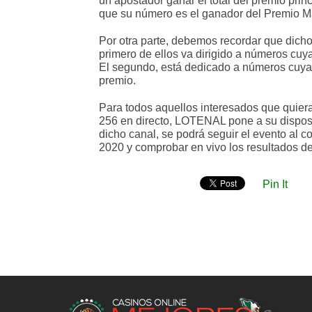
un apostador ganar el total del premio prin
que su número es el ganador del Premio M
Por otra parte, debemos recordar que dich
primero de ellos va dirigido a números cuya
El segundo, está dedicado a números cuya ú
premio.
Para todos aquellos interesados que quiera
256 en directo, LOTENAL pone a su dispos
dicho canal, se podrá seguir el evento al co
2020 y comprobar en vivo los resultados d
Pin It