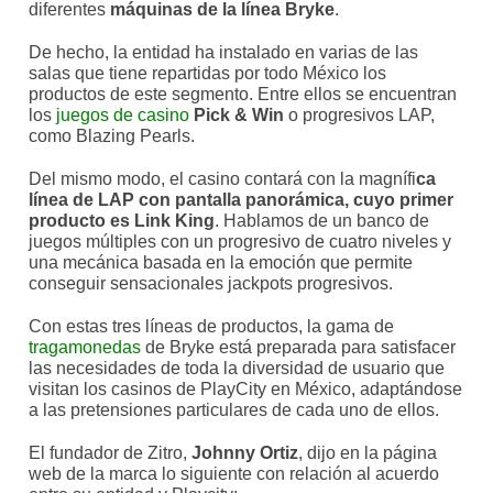
diferentes
máquinas de la línea Bryke
.
De hecho, la entidad ha instalado en varias de las
salas que tiene repartidas por todo México los
productos de este segmento. Entre ellos se encuentran
los
juegos de casino
Pick & Win
o progresivos LAP,
como Blazing Pearls.
Del mismo modo, el casino contará con la magnífi
ca
línea de LAP con pantalla panorámica, cuyo primer
producto es Link King
. Hablamos de un banco de
juegos múltiples con un progresivo de cuatro niveles y
una mecánica basada en la emoción que permite
conseguir sensacionales jackpots progresivos.
Con estas tres líneas de productos, la gama de
tragamonedas
de Bryke está preparada para satisfacer
las necesidades de toda la diversidad de usuario que
visitan los casinos de PlayCity en México, adaptándose
a las pretensiones particulares de cada uno de ellos.
El fundador de Zitro,
Johnny Ortiz
, dijo en la página
web de la marca lo siguiente con relación al acuerdo