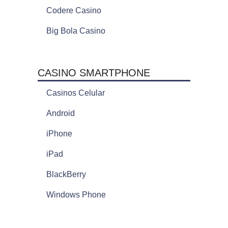
Codere Casino
Big Bola Casino
CASINO SMARTPHONE
Casinos Celular
Android
iPhone
iPad
BlackBerry
Windows Phone