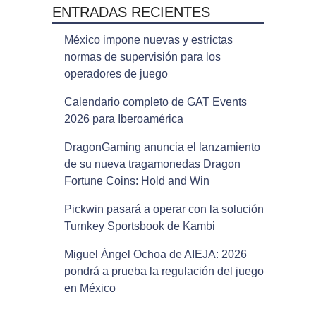
ENTRADAS RECIENTES
México impone nuevas y estrictas
normas de supervisión para los
operadores de juego
Calendario completo de GAT Events
2026 para Iberoamérica
DragonGaming anuncia el lanzamiento
de su nueva tragamonedas Dragon
Fortune Coins: Hold and Win
Pickwin pasará a operar con la solución
Turnkey Sportsbook de Kambi
Miguel Ángel Ochoa de AIEJA: 2026
pondrá a prueba la regulación del juego
en México