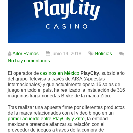
Aitor Ramos
junio 14, 2018
Noticias
No hay comentarios
El operador de
casinos en México
PlayCity
, subsidiario
del grupo Televisa a través de AISA (Apuestas
Internacionales) y que actualmente opera 16 salas de
juego en todo el país, ha realizado la instalación de 316
máquinas tragamonedas Bryke de la marca Zitro.
Tras realizar una apuesta firme por diferentes productos
de la marca relacionados con el video bingo en un
primer acuerdo entre PlayCity y Zitro
, la entidad
mexicana pretende afianzar su relación con el
proveedor de juegos a través de la compra de