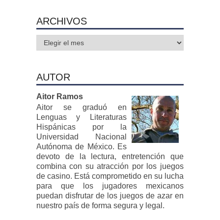
ARCHIVOS
Archivos
AUTOR
Aitor Ramos
Aitor se graduó en
Lenguas y Literaturas
Hispánicas por la
Universidad Nacional
Autónoma de México. Es
devoto de la lectura, entretención que
combina con su atracción por los juegos
de casino. Está comprometido en su lucha
para que los jugadores mexicanos
puedan disfrutar de los juegos de azar en
nuestro país de forma segura y legal.