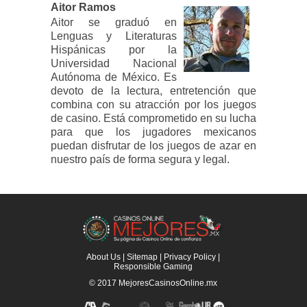
Aitor Ramos
Aitor se graduó en
Lenguas y Literaturas
Hispánicas por la
Universidad Nacional
Autónoma de México. Es
devoto de la lectura, entretención que
combina con su atracción por los juegos
de casino. Está comprometido en su lucha
para que los jugadores mexicanos
puedan disfrutar de los juegos de azar en
nuestro país de forma segura y legal.
About Us
|
Sitemap
|
Privacy Policy
|
Responsible Gaming
© 2017
MejoresCasinosOnline.mx