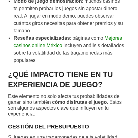
Modo de juego demostración
: muchos casinos
te permiten probar los juegos sin apostar dinero
real. Al jugar en modo demo, puedes observar
cuántos giros necesitas para obtener premios y su
tamaño.
Reseñas especializadas
: páginas como
Mejores
casinos online México
incluyen análisis detallados
sobre la volatilidad de las tragamonedas más
populares.
¿QUÉ IMPACTO TIENE EN TU
EXPERIENCIA DE JUEGO?
Este elemento no solo afecta tus probabilidades de
ganar, sino también
cómo disfrutas el juego
. Estos
son algunos aspectos clave que influyen en tu
experiencia:
GESTIÓN DEL PRESUPUESTO
Si juegas en una tragamonedas de alta volatilidad,