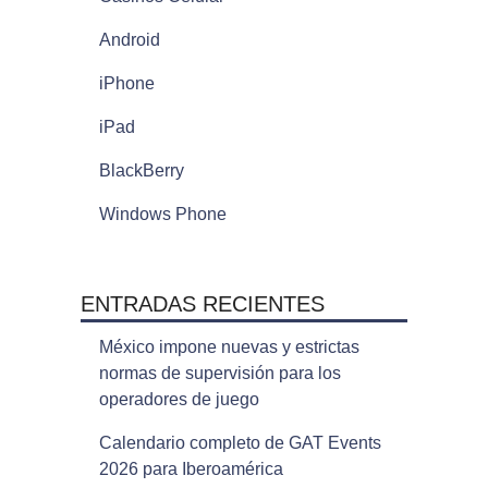
Android
iPhone
iPad
BlackBerry
Windows Phone
ENTRADAS RECIENTES
México impone nuevas y estrictas
normas de supervisión para los
operadores de juego
Calendario completo de GAT Events
2026 para Iberoamérica