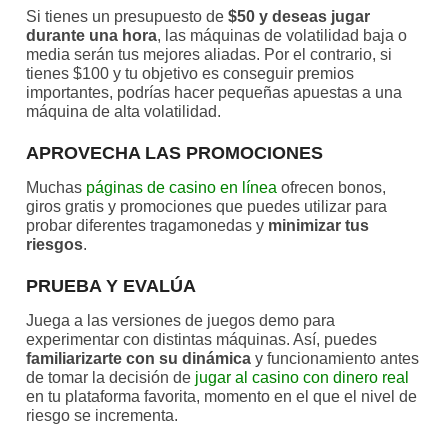
Si tienes un presupuesto de
$50 y deseas jugar
durante una hora
, las máquinas de volatilidad baja o
media serán tus mejores aliadas. Por el contrario, si
tienes $100 y tu objetivo es conseguir premios
importantes, podrías hacer pequeñas apuestas a una
máquina de alta volatilidad.
APROVECHA LAS PROMOCIONES
Muchas
páginas de casino en línea
ofrecen bonos,
giros gratis y promociones que puedes utilizar para
probar diferentes tragamonedas y
minimizar tus
riesgos
.
PRUEBA Y EVALÚA
Juega a las versiones de juegos demo para
experimentar con distintas máquinas. Así, puedes
familiarizarte con su dinámica
y funcionamiento antes
de tomar la decisión de
jugar al casino con dinero real
en tu plataforma favorita, momento en el que el nivel de
riesgo se incrementa.