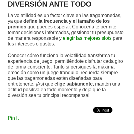
DIVERSIÓN ANTE TODO
La volatilidad es un factor clave en las tragamonedas,
ya que
define la frecuencia y el tamaño de los
premios
que puedes esperar. Conocerla te permite
tomar decisiones informadas, gestionar tu presupuesto
de manera responsable y
elegir las mejores slots
para
tus intereses o gustos.
Conocer cómo funciona la volatilidad transforma tu
experiencia de juego, permitiéndote disfrutar cada giro
de forma consciente. Tanto si persigues la máxima
emoción como un juego tranquilo, recuerda siempre
que las tragamonedas están diseñadas para
entretenerte. ¡Así que
elige sabiamente
, mantén una
actitud positiva en todo momento y deja que la
diversión sea tu principal recompensa!
Pin It