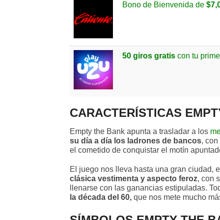
Bono de Bienvenida de
$7,
50 giros gratis
con tu prime
CARACTERÍSTICAS EMPT
Empty the Bank apunta a trasladar a los
me
su día a día los ladrones de bancos
, con
el cometido de conquistar el motín apuntado
El juego nos lleva hasta una gran ciudad, 
clásica vestimenta y aspecto feroz
, con 
llenarse con las ganancias estipuladas. T
la década del 60,
que nos mete mucho más d
SÍMBOLOS EMPTY THE B