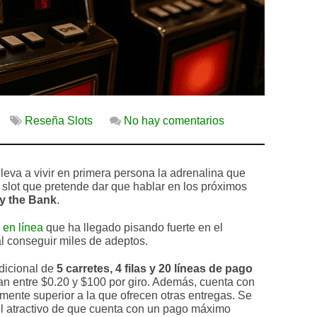
Reseña Slots
No hay comentarios
leva a vivir en primera persona la adrenalina que
 slot que pretende dar que hablar en los próximos
y the Bank
.
en línea
que ha llegado pisando fuerte en el
l conseguir miles de adeptos.
dicional de
5 carretes, 4 filas y 20 líneas de pago
n entre $0.20 y $100 por giro. Además, cuenta con
ramente superior a la que ofrecen otras entregas. Se
 el atractivo de que cuenta con un pago máximo