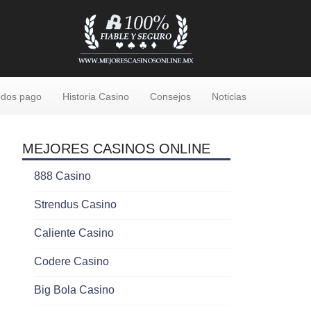
dos pago
Historia Casino
Consejos
Noticias
MEJORES CASINOS ONLINE
888 Casino
Strendus Casino
Caliente Casino
Codere Casino
Big Bola Casino