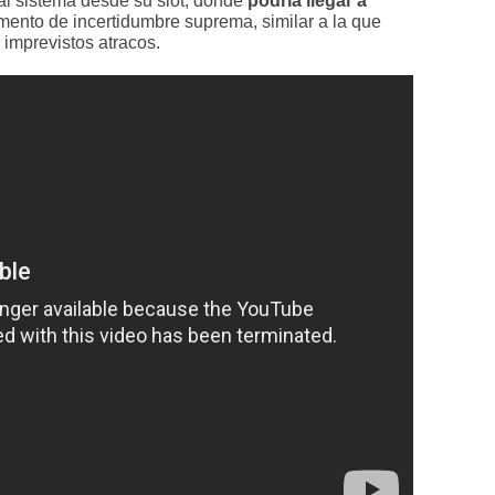
 al sistema desde su slot, donde
podría llegar a
mento de incertidumbre suprema, similar a la que
 imprevistos atracos.