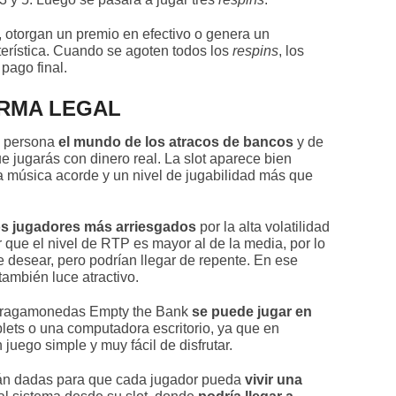
 otorgan un premio en efectivo o genera un
terística. Cuando se agoten todos los
respins
, los
pago final.
RMA LEGAL
ra persona
el mundo de los atracos de bancos
y de
ue jugarás con dinero real. La slot aparece bien
a música acorde y un nivel de jugabilidad más que
os jugadores más arriesgados
por la alta volatilidad
r que el nivel de RTP es mayor al de la media, por lo
desear, pero podrían llegar de repente. En ese
también luce atractivo.
la tragamonedas Empty the Bank
se puede jugar en
blets o una computadora escritorio, ya que en
juego simple y muy fácil de disfrutar.
tán dadas para que cada jugador pueda
vivir una