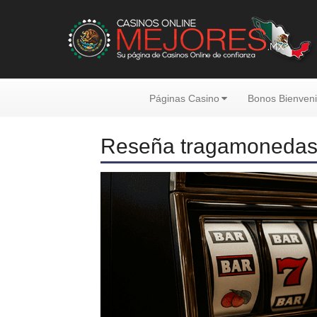
Páginas Casino
Bonos Bienven
Reseña tragamonedas 