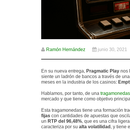
Ramón Hernández
junio 30, 2021
En su nueva entrega,
Pragmatic Play
nos l
siente un ladrón de bancos a través de una
meses en la industria de los casinos:
Empt
Hablamos, por tanto, de una
tragamonedas 
mercado y que tiene como objetivo principa
Esta tragamonedas tiene una formación tra
fijas
con cantidades de apuestas que oscila
un
RTP del 96,48%
, que es una cifra lige
caracteriza por su
alta volatilidad
, y tiene