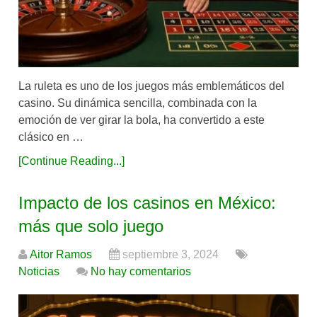
La ruleta es uno de los juegos más emblemáticos del
casino. Su dinámica sencilla, combinada con la
emoción de ver girar la bola, ha convertido a este
clásico en …
[Continue Reading...]
Impacto de los casinos en México:
más que solo juego
Aitor Ramos
septiembre 3, 2024
Noticias
No hay comentarios