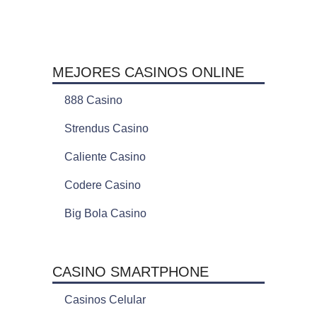
MEJORES CASINOS ONLINE
888 Casino
Strendus Casino
Caliente Casino
Codere Casino
Big Bola Casino
CASINO SMARTPHONE
Casinos Celular