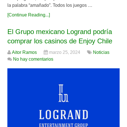
la palabra “amañado”. Todos los juegos …
[Continue Reading...]
El Grupo mexicano Logrand podría
comprar los casinos de Enjoy Chile
Aitor Ramos
marzo 25, 2024
Noticias
No hay comentarios