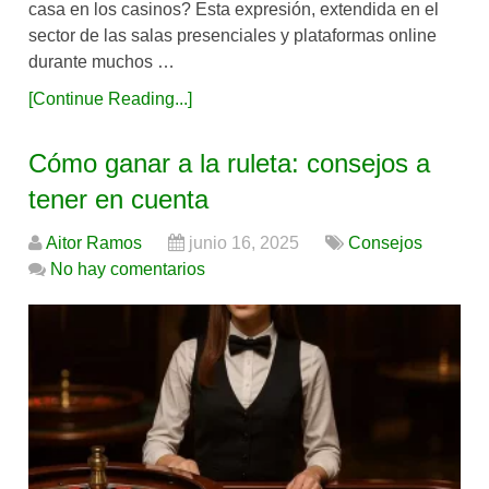
casa en los casinos? Esta expresión, extendida en el
sector de las salas presenciales y plataformas online
durante muchos …
[Continue Reading...]
Cómo ganar a la ruleta: consejos a
tener en cuenta
Aitor Ramos
junio 16, 2025
Consejos
No hay comentarios