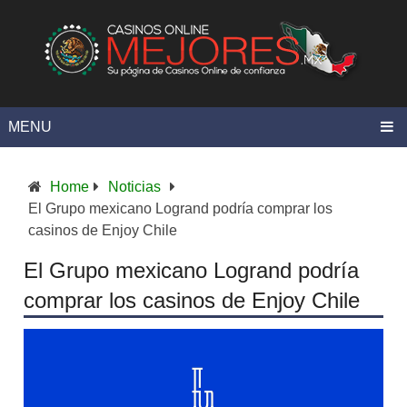
MENU
Home
Noticias
El Grupo mexicano Logrand podría comprar los
casinos de Enjoy Chile
El Grupo mexicano Logrand podría
comprar los casinos de Enjoy Chile