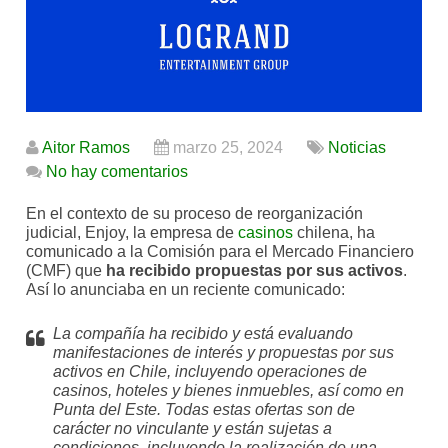
Aitor Ramos
marzo 25, 2024
Noticias
No hay comentarios
En el contexto de su proceso de reorganización
judicial, Enjoy, la empresa de
casinos
chilena, ha
comunicado a la Comisión para el Mercado Financiero
(CMF) que
ha recibido propuestas por sus activos
.
Así lo anunciaba en un reciente comunicado:
La compañía ha recibido y está evaluando
manifestaciones de interés y propuestas por sus
activos en Chile, incluyendo operaciones de
casinos, hoteles y bienes inmuebles, así como en
Punta del Este. Todas estas ofertas son de
carácter no vinculante y están sujetas a
condiciones, incluyendo la realización de una