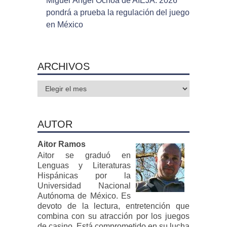
Miguel Ángel Ochoa de AIEJA: 2026
pondrá a prueba la regulación del juego
en México
ARCHIVOS
Archivos
AUTOR
Aitor Ramos
Aitor se graduó en
Lenguas y Literaturas
Hispánicas por la
Universidad Nacional
Autónoma de México. Es
devoto de la lectura, entretención que
combina con su atracción por los juegos
de casino. Está comprometido en su lucha