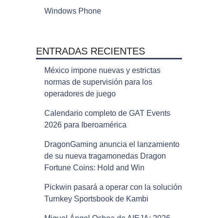
Windows Phone
ENTRADAS RECIENTES
México impone nuevas y estrictas
normas de supervisión para los
operadores de juego
Calendario completo de GAT Events
2026 para Iberoamérica
DragonGaming anuncia el lanzamiento
de su nueva tragamonedas Dragon
Fortune Coins: Hold and Win
Pickwin pasará a operar con la solución
Turnkey Sportsbook de Kambi