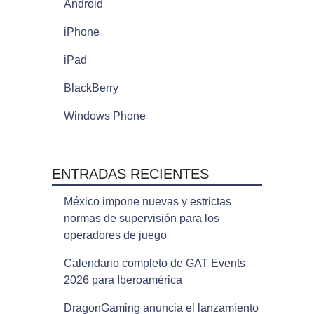
Android
iPhone
iPad
BlackBerry
Windows Phone
ENTRADAS RECIENTES
México impone nuevas y estrictas
normas de supervisión para los
operadores de juego
Calendario completo de GAT Events
2026 para Iberoamérica
DragonGaming anuncia el lanzamiento