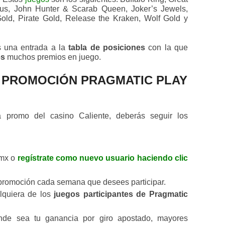
us, John Hunter & Scarab Queen, Joker’s Jewels,
ld, Pirate Gold, Release the Kraken, Wolf Gold y
s una entrada a la
tabla de posiciones
con la que
o
s
muchos premios en juego.
A PROMOCIÓN PRAGMATIC PLAY
a promo del casino Caliente, deberás seguir los
.mx o
regístrate como nuevo usuario haciendo clic
promoción cada semana que desees participar.
quiera de los
j
uegos participantes de Pragmatic
nde sea tu ganancia por giro apostado, mayores