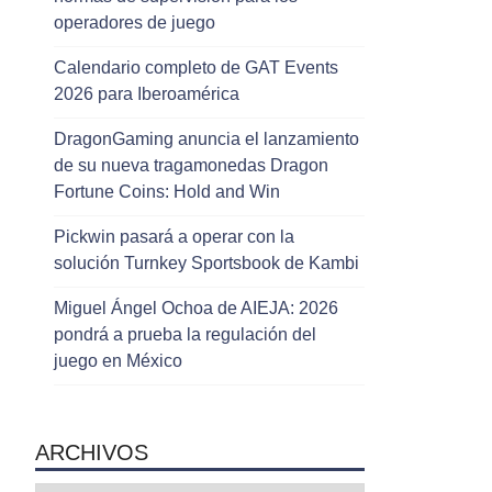
operadores de juego
Calendario completo de GAT Events
2026 para Iberoamérica
DragonGaming anuncia el lanzamiento
de su nueva tragamonedas Dragon
Fortune Coins: Hold and Win
Pickwin pasará a operar con la
solución Turnkey Sportsbook de Kambi
Miguel Ángel Ochoa de AIEJA: 2026
pondrá a prueba la regulación del
juego en México
ARCHIVOS