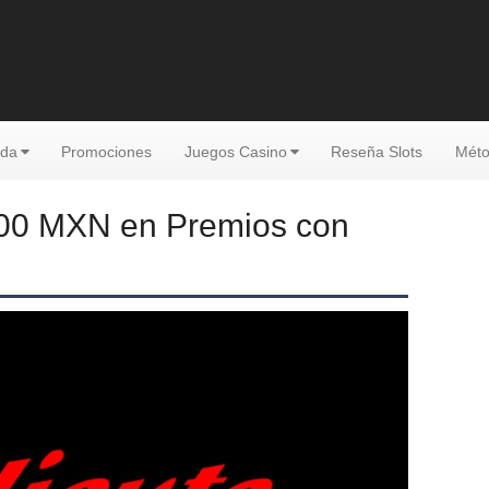
ida
Promociones
Juegos Casino
Reseña Slots
Méto
00 MXN en Premios con