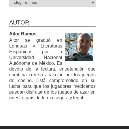
Archivos
AUTOR
Aitor Ramos
Aitor se graduó en
Lenguas y Literaturas
Hispánicas por la
Universidad Nacional
Autónoma de México. Es
devoto de la lectura, entretención que
combina con su atracción por los juegos
de casino. Está comprometido en su
lucha para que los jugadores mexicanos
puedan disfrutar de los juegos de azar en
nuestro país de forma segura y legal.