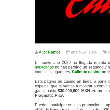
Aitor Ramos
enero 24, 2020
El nuevo año 2020 ha llegado repleto 
mexicanos
no han perdido un segundo y ha
todos sus jugadores.
Caliente casino
onli
Esta página de casino en línea, a parte
especial que te vamos a mostrar a contin
ganar hasta
$30,000,000 MXN
en premios
Pragmatic Play
.
Puedes participar en esta promoción al 
el 16 de Enero hasta el 1 de Julio de 2020