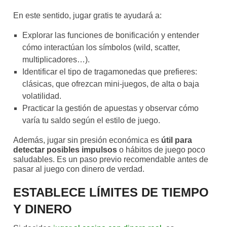
En este sentido, jugar gratis te ayudará a:
Explorar las funciones de bonificación y entender
cómo interactúan los símbolos (wild, scatter,
multiplicadores…).
Identificar el tipo de tragamonedas que prefieres:
clásicas, que ofrezcan mini-juegos, de alta o baja
volatilidad.
Practicar la gestión de apuestas y observar cómo
varía tu saldo según el estilo de juego.
Además, jugar sin presión económica es
útil para
detectar posibles impulsos
o hábitos de juego poco
saludables. Es un paso previo recomendable antes de
pasar al juego con dinero de verdad.
ESTABLECE LÍMITES DE TIEMPO
Y DINERO