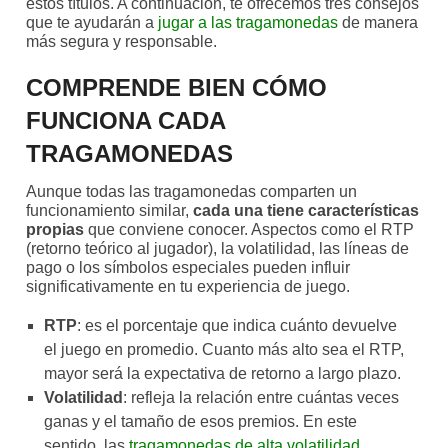
estos títulos. A continuación, te ofrecemos tres consejos
que te ayudarán a
jugar a las tragamonedas
de manera
más segura y responsable.
COMPRENDE BIEN CÓMO
FUNCIONA CADA
TRAGAMONEDAS
Aunque todas las tragamonedas comparten un
funcionamiento similar,
cada una tiene características
propias
que conviene conocer. Aspectos como el RTP
(retorno teórico al jugador), la volatilidad, las líneas de
pago o los símbolos especiales pueden influir
significativamente en tu experiencia de juego.
RTP
: es el porcentaje que indica cuánto devuelve
el juego en promedio. Cuanto más alto sea el RTP,
mayor será la expectativa de retorno a largo plazo.
Volatilidad
: refleja la relación entre cuántas veces
ganas y el tamaño de esos premios. En este
sentido, las
tragamonedas de alta volatilidad