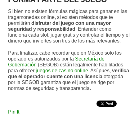
Si bien no existen fórmulas mágicas para ganar en las
tragamonedas online, sí existen métodos que te
permitirán
disfrutar del juego con una mayor
seguridad y responsabilidad
. Entender cómo
funciona cada slot, jugar gratis y controlar el tiempo y el
dinero que inviertes son tres de los más relevantes.
Para finalizar, cabe recordar que en México solo los
operadores autorizados por la
Secretaría de
Gobernación
(SEGOB) están legalmente habilitados
para ofrecer
juegos de casino online
. Así pues,
verifica
que el operador cuente con una licencia
otorgada
por la SEGOB garantiza que el juego se rige por
normas de seguridad y transparencia.
Pin It