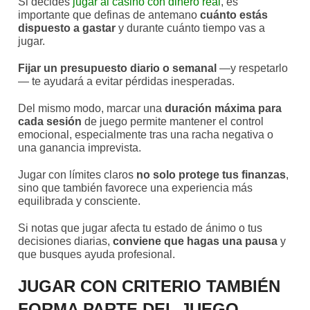
Si decides
jugar al casino con dinero real
, es
importante que definas de antemano
cuánto estás
dispuesto a gastar
y durante cuánto tiempo vas a
jugar.
Fijar un presupuesto diario o semanal
—y respetarlo
— te ayudará a evitar pérdidas inesperadas.
Del mismo modo, marcar una
duración máxima para
cada sesión
de juego permite mantener el control
emocional, especialmente tras una racha negativa o
una ganancia imprevista.
Jugar con límites claros
no solo protege tus finanzas
,
sino que también favorece una experiencia más
equilibrada y consciente.
Si notas que jugar afecta tu estado de ánimo o tus
decisiones diarias,
conviene que hagas una pausa
y
que busques ayuda profesional.
JUGAR CON CRITERIO TAMBIÉN
FORMA PARTE DEL JUEGO