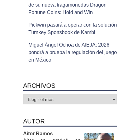
de su nueva tragamonedas Dragon
Fortune Coins: Hold and Win
Pickwin pasará a operar con la solución
Turnkey Sportsbook de Kambi
Miguel Ángel Ochoa de AIEJA: 2026
pondrá a prueba la regulación del juego
en México
ARCHIVOS
Archivos
AUTOR
Aitor Ramos