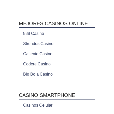
MEJORES CASINOS ONLINE
888 Casino
Strendus Casino
Caliente Casino
Codere Casino
Big Bola Casino
CASINO SMARTPHONE
Casinos Celular