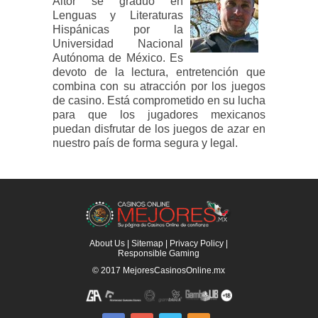
Aitor se graduó en
Lenguas y Literaturas
Hispánicas por la
Universidad Nacional
Autónoma de México. Es
devoto de la lectura, entretención que
combina con su atracción por los juegos
de casino. Está comprometido en su lucha
para que los jugadores mexicanos
puedan disfrutar de los juegos de azar en
nuestro país de forma segura y legal.
About Us
|
Sitemap
|
Privacy Policy
|
Responsible Gaming
© 2017
MejoresCasinosOnline.mx