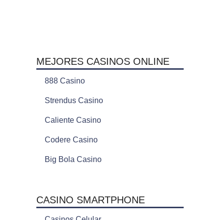
MEJORES CASINOS ONLINE
888 Casino
Strendus Casino
Caliente Casino
Codere Casino
Big Bola Casino
CASINO SMARTPHONE
Casinos Celular