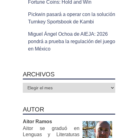
Fortune Coins: Hold and Win
Pickwin pasará a operar con la solución
Turnkey Sportsbook de Kambi
Miguel Ángel Ochoa de AIEJA: 2026
pondrá a prueba la regulación del juego
en México
ARCHIVOS
Archivos
AUTOR
Aitor Ramos
Aitor se graduó en
Lenguas y Literaturas