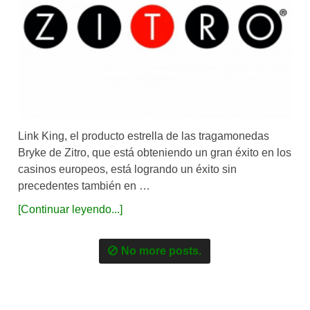
Link King, el producto estrella de las tragamonedas
Bryke de Zitro, que está obteniendo un gran éxito en los
casinos europeos, está logrando un éxito sin
precedentes también en …
[Continuar leyendo...]
No more posts.