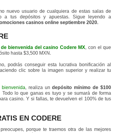
omo nuevo usuario de cualquiera de estas salas de
to a tus depósitos y apuestas. Sigue leyendo a
omociones casinos online septiembre 2020.
RE
de bienvenida del casino
Codere MX
, con el que
pósito hasta $3,500 MXN.
o, podrás conseguir esta lucrativa bonificación al
ciendo clic sobre la imagen superior y realizar tu
 bienvenida
, realiza un
depósito mínimo de $100
r. Todo lo que ganas es tuyo y se sumará de forma
ara casino. Y si fallas, te devuelven el 100% de tus
RATIS EN CODERE
preocupes, porque te traemos otra de las mejores