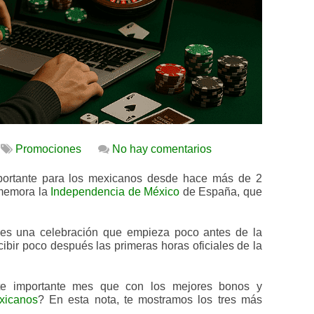
Promociones
No hay comentarios
portante para los mexicanos desde hace más de 2
nmemora la
Independencia de México
de España, que
es una celebración que empieza poco antes de la
ibir poco después las primeras horas oficiales de la
e importante mes que con los mejores bonos y
xicanos
? En esta nota, te mostramos los tres más