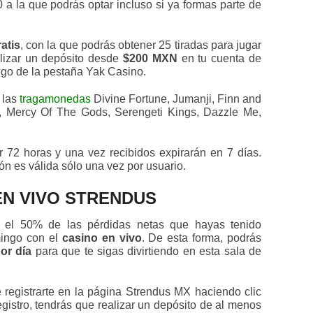
a la que podrás optar incluso si ya formas parte de
atis
, con la que podrás obtener 25 tiradas para jugar
alizar un depósito desde
$200 MXN
en tu cuenta de
uego de la pestaña Yak Casino.
 las
tragamonedas
Divine Fortune, Jumanji, Finn and
t, Mercy Of The Gods, Serengeti Kings, Dazzle Me,
or 72 horas y una vez recibidos expirarán en 7 días.
n es válida sólo una vez por usuario.
N VIVO STRENDUS
el 50% de las pérdidas netas que hayas tenido
mingo con el
casino en vivo
. De esta forma, podrás
or día
para que te sigas divirtiendo en esta sala de
 registrarte en la página Strendus MX haciendo clic
egistro, tendrás que realizar un depósito de al menos