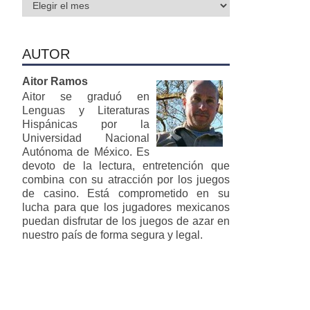
Archivos
AUTOR
Aitor Ramos
Aitor se graduó en
Lenguas y Literaturas
Hispánicas por la
Universidad Nacional
Autónoma de México. Es
devoto de la lectura, entretención que
combina con su atracción por los juegos
de casino. Está comprometido en su
lucha para que los jugadores mexicanos
puedan disfrutar de los juegos de azar en
nuestro país de forma segura y legal.