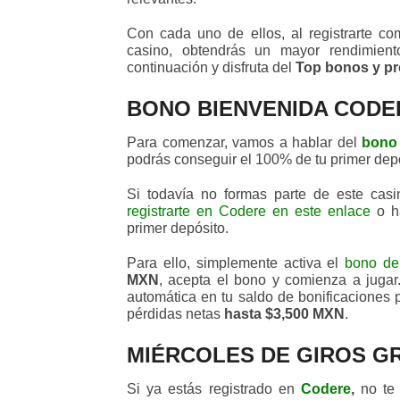
Con cada uno de ellos, al registrarte c
casino, obtendrás un mayor rendimien
continuación y disfruta del
Top bonos y pr
BONO BIENVENIDA CODE
Para comenzar, vamos a hablar del
bono 
podrás conseguir el 100% de tu primer de
Si todavía no formas parte de este casin
registrarte en Codere en este enlace
o ha
primer depósito.
Para ello, simplemente activa el
bono de
MXN
, acepta el bono y comienza a juga
automática en tu saldo de bonificaciones p
pérdidas netas
hasta $3,500 MXN
.
MIÉRCOLES DE GIROS G
Si ya estás registrado en
Codere
,
no te 