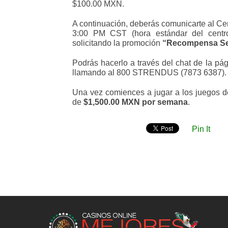
$100.00 MXN.
A continuación, deberás comunicarte al Cen
3:00 PM CST (hora estándar del centr
solicitando la promoción
“Recompensa Se
Podrás hacerlo a través del chat de la p
llamando al 800 STRENDUS (7873 6387). El 
Una vez comiences a jugar a los juegos 
de
$1,500.00 MXN por semana
.
Pin It