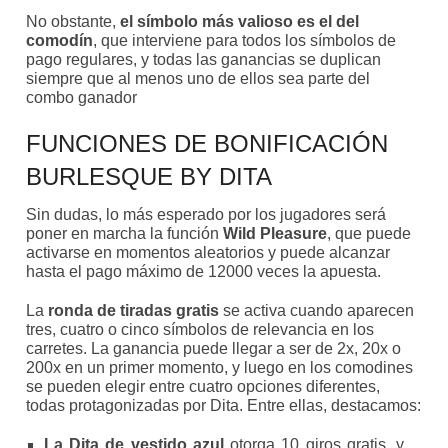
No obstante,
el símbolo más valioso es el del
comodín
, que interviene para todos los símbolos de
pago regulares, y todas las ganancias se duplican
siempre que al menos uno de ellos sea parte del
combo ganador
FUNCIONES DE BONIFICACIÓN
BURLESQUE BY DITA
Sin dudas, lo más esperado por los jugadores será
poner en marcha la función
Wild Pleasure
, que puede
activarse en momentos aleatorios y puede alcanzar
hasta el pago máximo de 12000 veces la apuesta.
La
ronda de tiradas gratis
se activa cuando aparecen
tres, cuatro o cinco símbolos de relevancia en los
carretes. La ganancia puede llegar a ser de 2x, 20x o
200x en un primer momento, y luego en los comodines
se pueden elegir entre cuatro opciones diferentes,
todas protagonizadas por Dita. Entre ellas, destacamos:
La Dita de
vestido azul
otorga 10 giros gratis, y