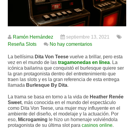
Ramón Hernández
septiembre 13, 2021
Reseña Slots
No hay comentarios
La bellísima
Dita Von Teese
vuelve a brillar, pero esta
vez en el mundo de las
tragamonedas en línea
. La
icónica bailarina que conquistó el burlesque quiere ser
la gran protagonista dentro del entretenimiento que
traen las slots y es la gran referencia de esta entrega
llamada
Burlesque By Dita
.
La trama se basa en torno a la vida de
Heather Renée
Sweet
, más conocida en el mundo del espectáculo
como Dita Von Teese, una mujer muy influyente en el
ambiente del diseño, el modelaje y la actuación. Por
eso,
Microgaming
le hizo un homenaje volviéndola
protagonista de su última slot para
casinos online
.