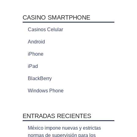
CASINO SMARTPHONE
Casinos Celular
Android
iPhone
iPad
BlackBerry
Windows Phone
ENTRADAS RECIENTES
México impone nuevas y estrictas
normas de supervisión para los