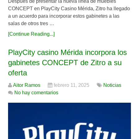
Después de presentar la nueva línea de muebles
CONCEPT en PlayCity Casino Mérida, Zitro ha llegado
a un acuerdo para incorporar estos gabinetes a las
salas de otros tres …
[Continue Reading...]
PlayCity casino Mérida incorpora los
gabinetes CONCEPT de Zitro a su
oferta
Aitor Ramos
febrero 11, 2025
Noticias
No hay comentarios