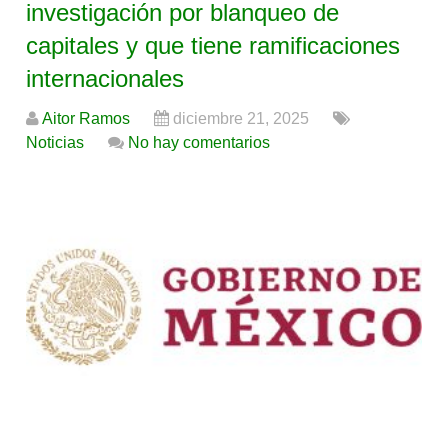
investigación por blanqueo de
capitales y que tiene ramificaciones
internacionales
Aitor Ramos
diciembre 21, 2025
Noticias
No hay comentarios