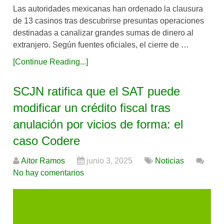
Las autoridades mexicanas han ordenado la clausura
de 13 casinos tras descubrirse presuntas operaciones
destinadas a canalizar grandes sumas de dinero al
extranjero. Según fuentes oficiales, el cierre de …
[Continue Reading...]
SCJN ratifica que el SAT puede
modificar un crédito fiscal tras
anulación por vicios de forma: el
caso Codere
Aitor Ramos
junio 3, 2025
Noticias
No hay comentarios