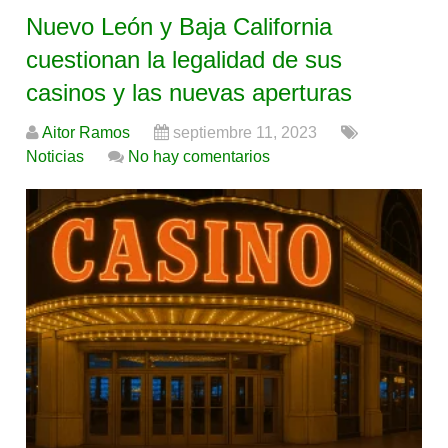
Nuevo León y Baja California
cuestionan la legalidad de sus
casinos y las nuevas aperturas
Aitor Ramos
septiembre 11, 2023
Noticias
No hay comentarios