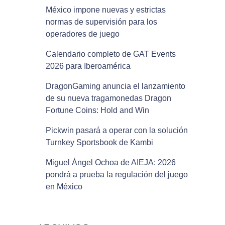
México impone nuevas y estrictas
normas de supervisión para los
operadores de juego
Calendario completo de GAT Events
2026 para Iberoamérica
DragonGaming anuncia el lanzamiento
de su nueva tragamonedas Dragon
Fortune Coins: Hold and Win
Pickwin pasará a operar con la solución
Turnkey Sportsbook de Kambi
Miguel Ángel Ochoa de AIEJA: 2026
pondrá a prueba la regulación del juego
en México