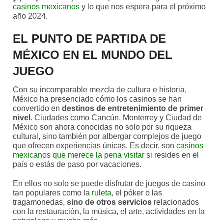
casinos mexicanos
y lo que nos espera para el próximo
año 2024.
EL PUNTO DE PARTIDA DE
MÉXICO EN EL MUNDO DEL
JUEGO
Con su incomparable mezcla de cultura e historia,
México ha presenciado cómo los casinos se han
convertido en
destinos de entretenimiento de primer
nivel
. Ciudades como Cancún, Monterrey y Ciudad de
México son ahora conocidas no solo por su riqueza
cultural, sino también por albergar complejos de juego
que ofrecen experiencias únicas. Es decir, son
casinos
mexicanos que merece la pena visitar
si resides en el
país o estás de paso por vacaciones.
En ellos no solo se puede disfrutar de juegos de casino
tan populares como la
ruleta
, el póker o las
tragamonedas,
sino de otros servicios
relacionados
con la restauración, la música, el arte, actividades en la