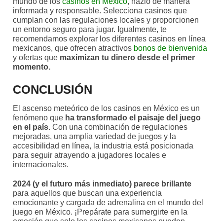
mundo de los
casinos en México
, hazlo de manera
informada y responsable. Selecciona casinos que
cumplan con las regulaciones locales y proporcionen
un entorno seguro para jugar. Igualmente, te
recomendamos explorar los diferentes casinos en línea
mexicanos, que ofrecen atractivos
bonos de bienvenida
y ofertas que
maximizan tu dinero desde el primer
momento.
CONCLUSIÓN
El ascenso meteórico de los casinos en México es un
fenómeno que
ha transformado el paisaje del juego
en el país
. Con una combinación de regulaciones
mejoradas, una amplia variedad de juegos y la
accesibilidad en línea, la industria está posicionada
para seguir atrayendo a jugadores locales e
internacionales.
2024 (y el futuro más inmediato) parece brillante
para aquellos que buscan una experiencia
emocionante y cargada de adrenalina en el mundo del
juego en México. ¡Prepárate para sumergirte en la