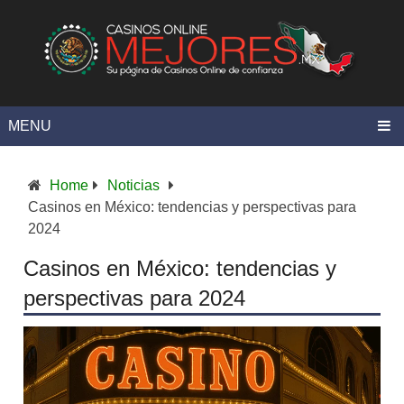
MENU
Home
Noticias
Casinos en México: tendencias y perspectivas para
2024
Casinos en México: tendencias y
perspectivas para 2024