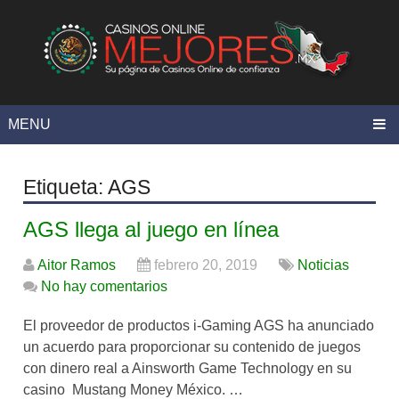
MENU
Etiqueta:
AGS
AGS llega al juego en línea
Aitor Ramos
febrero 20, 2019
Noticias
No hay comentarios
El proveedor de productos i-Gaming AGS ha anunciado
un acuerdo para proporcionar su contenido de juegos
con dinero real a Ainsworth Game Technology en su
casino Mustang Money México. …