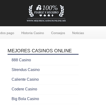
dos pago
Historia Casino
Consejos
Noticias
MEJORES CASINOS ONLINE
888 Casino
Strendus Casino
Caliente Casino
Codere Casino
Big Bola Casino