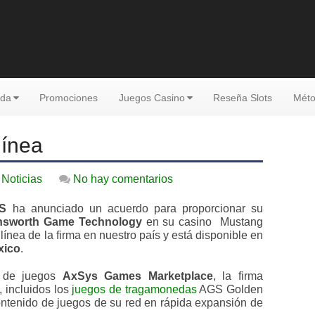
ida
Promociones
Juegos Casino
Reseña Slots
Méto
línea
Noticias
No hay comentarios
GS
ha anunciado un acuerdo para proporcionar su
nsworth Game Technology
en su casino Mustang
ínea de la firma en nuestro país y está disponible en
xico
.
n de juegos
AxSys Games Marketplace
, la firma
, incluidos los
juegos de tragamonedas
AGS Golden
ntenido de juegos de su red en rápida expansión de