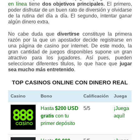
en línea
tiene
dos objetivos principales.
El primero,
poder disfrutar de un buen rato de diversión y olvidarse
de la rutina del día a día. El segundo, intentar ganar
algún dinero extra.
No cabe duda que
divertirse
constituye la primera
razón por la que un apostador decide registrarse en
una página de casino por internet. De este modo, la
gran cantidad de juegos disponibles supone un gran
atractivo para los jugadores. Así pues, pueden
seleccionar diferentes títulos, lo que hace que
jugar
sea mucho más entretenido
.
TOP CASINOS ONLINE CON DINERO REAL
Casino
Bono
Calificación
Juega
Hasta
$200 USD
5/5
¡Juega
gratis
con tu
aquí!
primer depósito