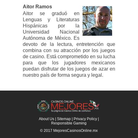
Aitor Ramos
Aitor se graduó en
Lenguas y Literaturas
Hispánicas por la
Universidad Nacional
Autónoma de México. Es
devoto de la lectura, entretención que
combina con su atracción por los juegos
de casino. Está comprometido en su lucha
para que los jugadores mexicanos
puedan disfrutar de los juegos de azar en
nuestro país de forma segura y legal.
About Us
|
Sitemap
|
Privacy Policy
|
Responsible Gaming
© 2017
MejoresCasinosOnline.mx