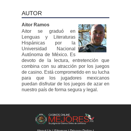
AUTOR
Aitor Ramos
Aitor se graduó en
Lenguas y Literaturas
Hispánicas por la
Universidad Nacional
Autónoma de México. Es
devoto de la lectura, entretención que
combina con su atracción por los juegos
de casino. Está comprometido en su lucha
para que los jugadores mexicanos
puedan disfrutar de los juegos de azar en
nuestro país de forma segura y legal.