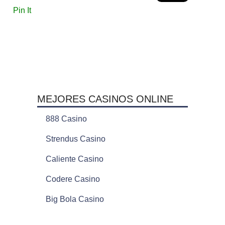
Pin It
MEJORES CASINOS ONLINE
888 Casino
Strendus Casino
Caliente Casino
Codere Casino
Big Bola Casino