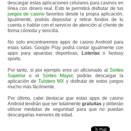
descargar estas aplicaciones celulares para casinos en
línea con dinero real. Esto te permitirá disfrutar de tus
juegos de casino
favoritos desde la propia aplicación.
Igualmente, podrás depositar y retirar fondos de tu
cuenta o hablar con el servicio de atención al cliente de
forma cómoda y sencilla.
No solo encontraremos apps de casino Android para
estas salas. Google Play podrá contar igualmente con
apps para apuestas deportivas,
Loterías
o fantasy
sports.
Por tanto, si por ejemplo eres un aficionado al
Sorteo
Superior
o el
Sorteo Mayor
, podrás descargar la
aplicación de
Tulotero MX
y disfrutar de estos juegos
mucho más fácilmente.
Por último, cabe destacar que estas apps de casino
Android tendrán que ser totalmente
gratuitas
y deberán
utilizar medidas de seguridad para que no puedan
descargarlas menores de edad.