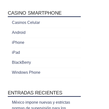
CASINO SMARTPHONE
Casinos Celular
Android
iPhone
iPad
BlackBerry
Windows Phone
ENTRADAS RECIENTES
México impone nuevas y estrictas
normas de supervisión para los