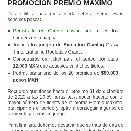
PROMOCIÓN PREMIO MÁXIMO
Para calificar para en la oferta deberás seguir estos
sencillos pasos:
Registrarte en Codere casino aquí
o en los
banners de la página.
Jugar a los j
uegos de Evolution Gaming
Crazy
Time, Lightning Roulette y Craps.
Conseguirás un ticket para el sorteo por cada
12,000 MXN
que apuestes en dichos títulos.
Podrás ganar uno de los 20 premios de $
60,000
pesos MXN
.
Recuerda que tienes hasta el próximo 31 de diciembre
de 2020 a las 23:59 horas para poder hacerte con el
mayor número de tickets de la promo Premio Máximo,
participar en el sorteo y optar a conseguir algunos de
los veinte premios en juego.
Para finalizar, debemos destacar que se trata de una de
las promociones más lucrativas de Codere México, que