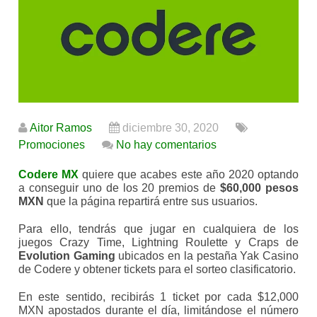
Aitor Ramos
diciembre 30, 2020
Promociones
No hay comentarios
Codere MX
quiere que acabes este año 2020 optando
a conseguir uno de los 20 premios de
$60,000 pesos
MXN
que la página repartirá entre sus usuarios.
Para ello, tendrás que jugar en cualquiera de los
juegos Crazy Time, Lightning Roulette y Craps de
Evolution Gaming
ubicados en la pestaña Yak Casino
de Codere y obtener tickets para el sorteo clasificatorio.
En este sentido, recibirás 1 ticket por cada $12,000
MXN apostados durante el día, limitándose el número