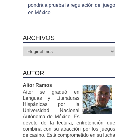
pondrá a prueba la regulación del juego
en México
ARCHIVOS
Archivos
AUTOR
Aitor Ramos
Aitor se graduó en
Lenguas y Literaturas
Hispánicas por la
Universidad Nacional
Autónoma de México. Es
devoto de la lectura, entretención que
combina con su atracción por los juegos
de casino. Está comprometido en su lucha