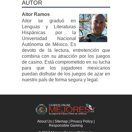
AUTOR
Aitor Ramos
Aitor se graduó en
Lenguas y Literaturas
Hispánicas por la
Universidad Nacional
Autónoma de México. Es
devoto de la lectura, entretención que
combina con su atracción por los juegos
de casino. Está comprometido en su lucha
para que los jugadores mexicanos
puedan disfrutar de los juegos de azar en
nuestro país de forma segura y legal.
About Us
|
Sitemap
|
Privacy Policy
|
Responsible Gaming