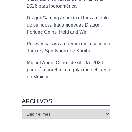
2026 para Iberoamérica
DragonGaming anuncia el lanzamiento
de su nueva tragamonedas Dragon
Fortune Coins: Hold and Win
Pickwin pasará a operar con la solución
Turnkey Sportsbook de Kambi
Miguel Ángel Ochoa de AIEJA: 2026
pondrá a prueba la regulación del juego
en México
ARCHIVOS
Archivos