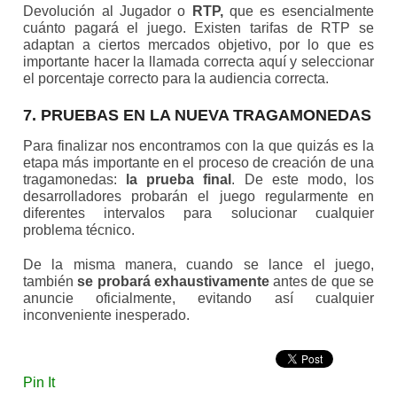
Devolución al Jugador o
RTP,
que es esencialmente
cuánto pagará el juego. Existen tarifas de RTP se
adaptan a ciertos mercados objetivo, por lo que es
importante hacer la llamada correcta aquí y seleccionar
el porcentaje correcto para la audiencia correcta.
7. PRUEBAS EN LA NUEVA TRAGAMONEDAS
Para finalizar nos encontramos con la que quizás es la
etapa más importante en el proceso de creación de una
tragamonedas:
la prueba final
. De este modo, los
desarrolladores probarán el juego regularmente en
diferentes intervalos para solucionar cualquier
problema técnico.
De la misma manera, cuando se lance el juego,
también
se probará exhaustivamente
antes de que se
anuncie oficialmente, evitando así cualquier
inconveniente inesperado.
Pin It