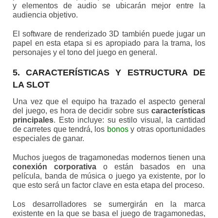
y elementos de audio se ubicarán mejor entre la
audiencia objetivo.
El software de renderizado 3D también puede jugar un
papel en esta etapa si es apropiado para la trama, los
personajes y el tono del juego en general.
5. CARACTERÍSTICAS Y ESTRUCTURA DE
LA SLOT
Una vez que el equipo ha trazado el aspecto general
del juego, es hora de decidir sobre sus
características
principales
. Esto incluye: su estilo visual, la cantidad
de carretes que tendrá, los
bonos
y otras oportunidades
especiales de ganar.
Muchos juegos de tragamonedas modernos tienen una
conexión corporativa
o están basados ​​en una
película, banda de música o juego ya existente, por lo
que esto será un factor clave en esta etapa del proceso.
Los desarrolladores se sumergirán en la marca
existente en la que se basa el juego de tragamonedas,