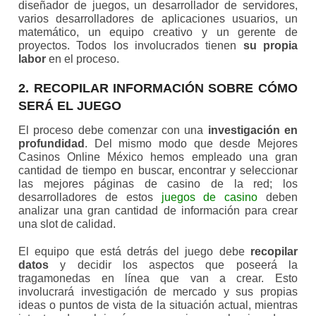
diseñador de juegos, un desarrollador de servidores,
varios desarrolladores de aplicaciones usuarios, un
matemático, un equipo creativo y un gerente de
proyectos. Todos los involucrados tienen
su propia
labor
en el proceso.
2. RECOPILAR INFORMACIÓN SOBRE CÓMO
SERÁ EL JUEGO
El proceso debe comenzar con una
investigación en
profundidad
. Del mismo modo que desde Mejores
Casinos Online México hemos empleado una gran
cantidad de tiempo en buscar, encontrar y seleccionar
las mejores páginas de casino de la red; los
desarrolladores de estos
juegos de casino
deben
analizar una gran cantidad de información para crear
una slot de calidad.
El equipo que está detrás del juego debe
recopilar
datos
y decidir los aspectos que poseerá la
tragamonedas en línea que van a crear. Esto
involucrará investigación de mercado y sus propias
ideas o puntos de vista de la situación actual, mientras