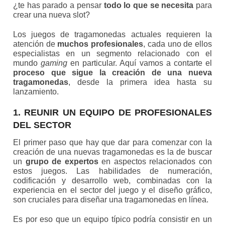
¿te has parado a pensar
todo lo que se necesita
para
crear una nueva slot?
Los juegos de tragamonedas actuales requieren la
atención de
muchos profesionales
, cada uno de ellos
especialistas en un segmento relacionado con el
mundo
gaming
en particular. Aquí vamos a contarte el
proceso que sigue la creación de una nueva
tragamonedas
, desde la primera idea hasta su
lanzamiento.
1. REUNIR UN EQUIPO DE PROFESIONALES
DEL SECTOR
El primer paso que hay que dar para comenzar con la
creación de una nuevas tragamonedas es la de buscar
un
grupo de expertos
en aspectos relacionados con
estos juegos. Las habilidades de numeración,
codificación y desarrollo web, combinadas con la
experiencia en el sector del juego y el diseño gráfico,
son cruciales para diseñar una tragamonedas en línea.
Es por eso que un equipo típico podría consistir en un